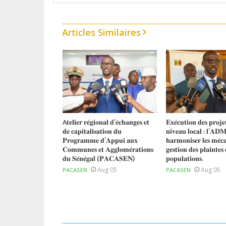
Articles Similaires
𝐞 𝐥’𝐎𝐁𝐅𝐈𝐋𝐎𝐂 : 𝐔𝐧
A𝐭𝐞𝐥𝐢𝐞𝐫 𝐫𝐞́𝐠𝐢𝐨𝐧𝐚𝐥 𝐝’𝐞́𝐜𝐡𝐚𝐧𝐠𝐞𝐬 𝐞𝐭
𝐄𝐱𝐞́𝐜𝐮𝐭𝐢𝐨𝐧 𝐝𝐞𝐬 𝐩𝐫𝐨𝐣𝐞
𝐩𝐨𝐮𝐫 𝐦𝐨𝐝𝐞𝐫𝐧𝐢𝐬𝐞𝐫
𝐝𝐞 𝐜𝐚𝐩𝐢𝐭𝐚𝐥𝐢𝐬𝐚𝐭𝐢𝐨𝐧 𝐝𝐮
𝐧𝐢𝐯𝐞𝐚𝐮 𝐥𝐨𝐜𝐚𝐥 : 𝐥’𝐀𝐃𝐌
𝐜𝐚𝐥𝐞𝐬 𝐚𝐮 𝐒𝐞́𝐧𝐞́𝐠𝐚𝐥
𝐏𝐫𝐨𝐠𝐫𝐚𝐦𝐦𝐞 𝐝’𝐀𝐩𝐩𝐮𝐢 𝐚𝐮𝐱
𝐡𝐚𝐫𝐦𝐨𝐧𝐢𝐬𝐞𝐫 𝐥𝐞𝐬 𝐦𝐞́𝐜
𝐂𝐨𝐦𝐦𝐮𝐧𝐞𝐬 𝐞𝐭 𝐀𝐠𝐠𝐥𝐨𝐦𝐞́𝐫𝐚𝐭𝐢𝐨𝐧𝐬
𝐠𝐞𝐬𝐭𝐢𝐨𝐧 𝐝𝐞𝐬 𝐩𝐥𝐚𝐢𝐧𝐭𝐞𝐬 
ug 05
𝐝𝐮 𝐒𝐞́𝐧𝐞́𝐠𝐚𝐥 (𝐏𝐀𝐂𝐀𝐒𝐄𝐍)
𝐩𝐨𝐩𝐮𝐥𝐚𝐭𝐢𝐨𝐧𝐬.
Aug 05
Aug 05
PACASEN
PACASEN