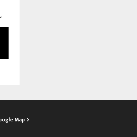
La
Deuxième numéro de la «
Minute du PACASEN »
oogle Map