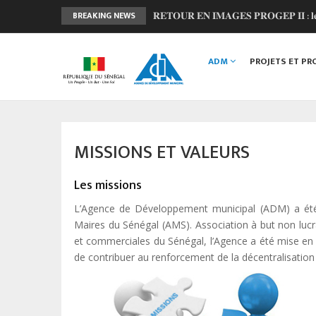
𝐑𝐄𝐓𝐎𝐔𝐑 𝐄𝐍 𝐈𝐌𝐀𝐆𝐄𝐒 𝐏𝐑𝐎𝐆𝐄𝐏 𝐈𝐈 : 𝐥𝐞 𝐂𝐨𝐦𝐢
BREAKING NEWS
𝐅𝐨𝐫𝐞̂𝐭 𝐜𝐥𝐚𝐬𝐬𝐞́𝐞 𝐝𝐞 𝐌𝐛𝐚𝐨 : 𝐮𝐧𝐞 𝐦𝐨𝐛𝐢𝐥𝐢𝐬𝐚𝐭𝐢𝐨𝐧
Main
𝐋𝐚𝐧𝐜𝐞𝐦𝐞𝐧𝐭 𝐝𝐞 𝐥’𝐎𝐁𝐅𝐈𝐋𝐎𝐂 : 𝐔𝐧 𝐧𝐨𝐮𝐯𝐞𝐥 𝐨𝐮𝐭
navigation
ADM
PROJETS ET P
𝐏𝐑𝐎𝐆𝐄𝐏 𝟐 - 𝐅𝐚𝐜𝐞 𝐚̀ 𝐥'𝐡𝐢𝐯𝐞𝐫𝐧𝐚𝐠𝐞, 𝐥𝐚 𝐦𝐨𝐛𝐢
𝐉𝐎𝐉 𝐃𝐚𝐤𝐚𝐫 𝟐𝟎𝟐𝟔 : 𝐒𝐚𝐧𝐠𝐚𝐥𝐤𝐚𝐦 𝐬𝐞 𝐦𝐨𝐛𝐢𝐥𝐢𝐬𝐞
MISSIONS ET VALEURS
Les missions
L’Agence de Développement municipal (ADM) a été 
Maires du Sénégal (AMS). Association à but non lucrat
et commerciales du Sénégal, l’Agence a été mise en p
de contribuer au renforcement de la décentralisation