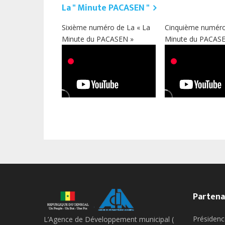
La " Minute PACASEN "
Sixième numéro de La « La
Cinquième numéro
Minute du PACASEN »
Minute du PACAS
Partena
Présidenc
L’Agence de Développement municipal (