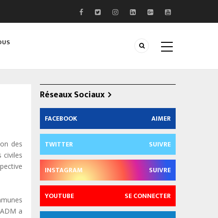
OUS
Réseaux Sociaux
FACEBOOK
AIMER
TWITTER
SUIVRE
ion des
 civiles
spective
INSTAGRAM
SUIVRE
YOUTUBE
SE CONNECTER
ommunes
l’ADM a