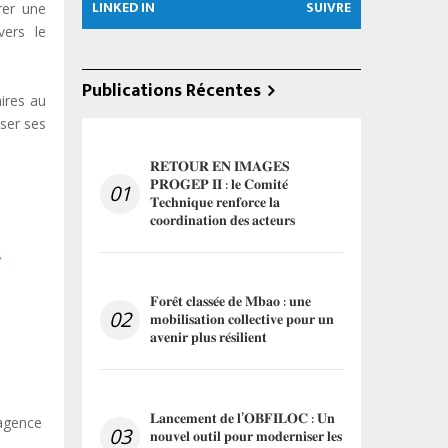
LINKED IN
SUIVRE
rer une
vers le
Publications Récentes
aires au
iser ses
𝐑𝐄𝐓𝐎𝐔𝐑 𝐄𝐍 𝐈𝐌𝐀𝐆𝐄𝐒
𝐏𝐑𝐎𝐆𝐄𝐏 𝐈𝐈 : 𝐥𝐞 𝐂𝐨𝐦𝐢𝐭𝐞́
01
𝐓𝐞𝐜𝐡𝐧𝐢𝐪𝐮𝐞 𝐫𝐞𝐧𝐟𝐨𝐫𝐜𝐞 𝐥𝐚
𝐜𝐨𝐨𝐫𝐝𝐢𝐧𝐚𝐭𝐢𝐨𝐧 𝐝𝐞𝐬 𝐚𝐜𝐭𝐞𝐮𝐫𝐬
𝐅𝐨𝐫𝐞̂𝐭 𝐜𝐥𝐚𝐬𝐬𝐞́𝐞 𝐝𝐞 𝐌𝐛𝐚𝐨 : 𝐮𝐧𝐞
02
𝐦𝐨𝐛𝐢𝐥𝐢𝐬𝐚𝐭𝐢𝐨𝐧 𝐜𝐨𝐥𝐥𝐞𝐜𝐭𝐢𝐯𝐞 𝐩𝐨𝐮𝐫 𝐮𝐧
𝐚𝐯𝐞𝐧𝐢𝐫 𝐩𝐥𝐮𝐬 𝐫𝐞́𝐬𝐢𝐥𝐢𝐞𝐧𝐭
𝐋𝐚𝐧𝐜𝐞𝐦𝐞𝐧𝐭 𝐝𝐞 𝐥’𝐎𝐁𝐅𝐈𝐋𝐎𝐂 : 𝐔𝐧
’agence
03
𝐧𝐨𝐮𝐯𝐞𝐥 𝐨𝐮𝐭𝐢𝐥 𝐩𝐨𝐮𝐫 𝐦𝐨𝐝𝐞𝐫𝐧𝐢𝐬𝐞𝐫 𝐥𝐞𝐬