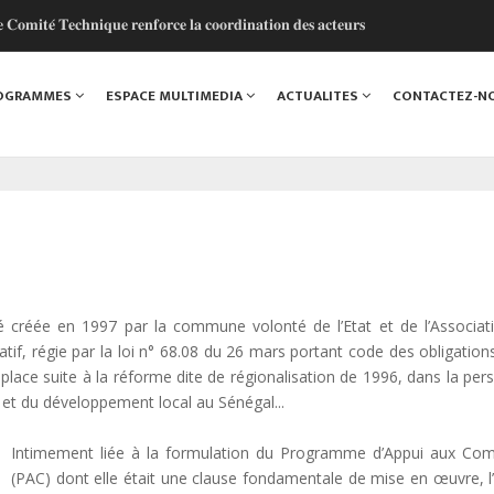
𝐭𝐞́ 𝐓𝐞𝐜𝐡𝐧𝐢𝐪𝐮𝐞 𝐫𝐞𝐧𝐟𝐨𝐫𝐜𝐞 𝐥𝐚 𝐜𝐨𝐨𝐫𝐝𝐢𝐧𝐚𝐭𝐢𝐨𝐧 𝐝𝐞𝐬 𝐚𝐜𝐭𝐞𝐮𝐫𝐬
 𝐜𝐨𝐥𝐥𝐞𝐜𝐭𝐢𝐯𝐞 𝐩𝐨𝐮𝐫 𝐮𝐧 𝐚𝐯𝐞𝐧𝐢𝐫 𝐩𝐥𝐮𝐬 𝐫𝐞́𝐬𝐢𝐥𝐢𝐞𝐧𝐭
𝐥 𝐩𝐨𝐮𝐫 𝐦𝐨𝐝𝐞𝐫𝐧𝐢𝐬𝐞𝐫 𝐥𝐞𝐬 𝐟𝐢𝐧𝐚𝐧𝐜𝐞𝐬 𝐥𝐨𝐜𝐚𝐥𝐞𝐬 𝐚𝐮 𝐒𝐞́𝐧𝐞́𝐠𝐚𝐥
ROGRAMMES
ESPACE MULTIMEDIA
ACTUALITES
CONTACTEZ-N
𝐢𝐬𝐚𝐭𝐢𝐨𝐧 𝐜𝐨𝐧𝐭𝐢𝐧𝐮𝐞
 𝐚𝐮 𝐜𝐨𝐭𝐞́ 𝐝𝐞 𝐥’𝐀𝐃𝐌 𝐩𝐨𝐮𝐫 𝐜𝐞́𝐥𝐞́𝐛𝐫𝐞𝐫 𝐥'𝐞𝐬𝐩𝐫𝐢𝐭 𝐨𝐥𝐲𝐦𝐩𝐢𝐪𝐮𝐞 !
créée en 1997 par la commune volonté de l’Etat et de l’Associat
if, régie par la loi n° 68.08 du 26 mars portant code des obligations
lace suite à la réforme dite de régionalisation de 1996, dans la per
 et du développement local au Sénégal...
Intimement liée à la formulation du Programme d’Appui aux C
(PAC) dont elle était une clause fondamentale de mise en œuvre, 