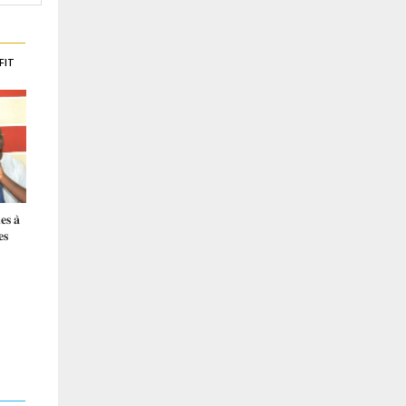
FIT
𝐞𝐬 𝐚̀
Plans Climat Territoriaux :
𝐋𝐚𝐧𝐜𝐞𝐦𝐞𝐧𝐭 𝐝𝐞 𝐥’𝐎𝐁𝐅𝐈𝐋𝐎𝐂 : 𝐔𝐧
𝐞𝐬
Tout Savoir en Quelques
𝐧𝐨𝐮𝐯𝐞𝐥 𝐨𝐮𝐭𝐢𝐥 𝐩𝐨𝐮𝐫 𝐦𝐨𝐝𝐞𝐫𝐧𝐢𝐬𝐞𝐫
Minutes
𝐥𝐞𝐬 𝐟𝐢𝐧𝐚𝐧𝐜𝐞𝐬 𝐥𝐨𝐜𝐚𝐥𝐞𝐬 𝐚𝐮 𝐒𝐞́𝐧𝐞́𝐠𝐚𝐥
Jun 28
Aug 05
PACASEN
PACASEN