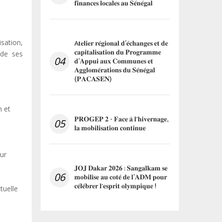
𝐟𝐢𝐧𝐚𝐧𝐜𝐞𝐬 𝐥𝐨𝐜𝐚𝐥𝐞𝐬 𝐚𝐮 𝐒𝐞́𝐧𝐞́𝐠𝐚𝐥
isation,
A𝐭𝐞𝐥𝐢𝐞𝐫 𝐫𝐞́𝐠𝐢𝐨𝐧𝐚𝐥 𝐝’𝐞́𝐜𝐡𝐚𝐧𝐠𝐞𝐬 𝐞𝐭 𝐝𝐞
𝐜𝐚𝐩𝐢𝐭𝐚𝐥𝐢𝐬𝐚𝐭𝐢𝐨𝐧 𝐝𝐮 𝐏𝐫𝐨𝐠𝐫𝐚𝐦𝐦𝐞
 de ses
04
𝐝’𝐀𝐩𝐩𝐮𝐢 𝐚𝐮𝐱 𝐂𝐨𝐦𝐦𝐮𝐧𝐞𝐬 𝐞𝐭
𝐀𝐠𝐠𝐥𝐨𝐦𝐞́𝐫𝐚𝐭𝐢𝐨𝐧𝐬 𝐝𝐮 𝐒𝐞́𝐧𝐞́𝐠𝐚𝐥
(𝐏𝐀𝐂𝐀𝐒𝐄𝐍)
n et
𝐏𝐑𝐎𝐆𝐄𝐏 𝟐 - 𝐅𝐚𝐜𝐞 𝐚̀ 𝐥'𝐡𝐢𝐯𝐞𝐫𝐧𝐚𝐠𝐞,
05
𝐥𝐚 𝐦𝐨𝐛𝐢𝐥𝐢𝐬𝐚𝐭𝐢𝐨𝐧 𝐜𝐨𝐧𝐭𝐢𝐧𝐮𝐞
ur
𝐉𝐎𝐉 𝐃𝐚𝐤𝐚𝐫 𝟐𝟎𝟐𝟔 : 𝐒𝐚𝐧𝐠𝐚𝐥𝐤𝐚𝐦 𝐬𝐞
06
𝐦𝐨𝐛𝐢𝐥𝐢𝐬𝐞 𝐚𝐮 𝐜𝐨𝐭𝐞́ 𝐝𝐞 𝐥’𝐀𝐃𝐌 𝐩𝐨𝐮𝐫
𝐜𝐞́𝐥𝐞́𝐛𝐫𝐞𝐫 𝐥'𝐞𝐬𝐩𝐫𝐢𝐭 𝐨𝐥𝐲𝐦𝐩𝐢𝐪𝐮𝐞 !
tuelle