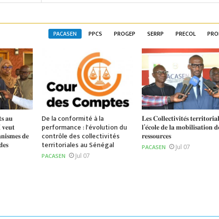
PACASEN
PPCS
PROGEP
SERRP
PRECOL
PRO
𝐭𝐬 𝐚𝐮
De la conformité à la
𝐋𝐞𝐬 𝐂𝐨𝐥𝐥𝐞𝐜𝐭𝐢𝐯𝐢𝐭𝐞́𝐬 𝐭𝐞𝐫𝐫𝐢𝐭𝐨𝐫𝐢𝐚𝐥
 𝐯𝐞𝐮𝐭
performance : l'évolution du
𝐥’𝐞́𝐜𝐨𝐥𝐞 𝐝𝐞 𝐥𝐚 𝐦𝐨𝐛𝐢𝐥𝐢𝐬𝐚𝐭𝐢𝐨𝐧 𝐝
𝐧𝐢𝐬𝐦𝐞𝐬 𝐝𝐞
contrôle des collectivités
𝐫𝐞𝐬𝐬𝐨𝐮𝐫𝐜𝐞𝐬
𝐝𝐞𝐬
territoriales au Sénégal
Jul 07
PACASEN
Jul 07
PACASEN