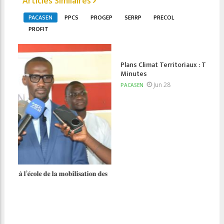
Articles Similaires
PACASEN
PPCS
PROGEP
SERRP
PRECOL
PROFIT
Plans Climat Territoriaux : Tout Savoir en Quelques
𝐋𝐚𝐧
Minutes
𝐦𝐨𝐝𝐞
Jun 28
PACASEN
PACA
 𝐝𝐞𝐬