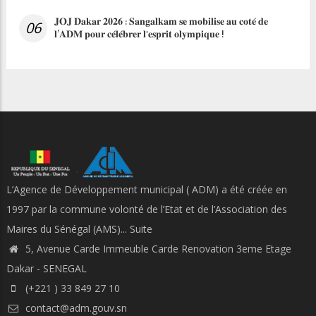
𝐉𝐎𝐉 𝐃𝐚𝐤𝐚𝐫 𝟐𝟎𝟐𝟔 : 𝐒𝐚𝐧𝐠𝐚𝐥𝐤𝐚𝐦 𝐬𝐞 𝐦𝐨𝐛𝐢𝐥𝐢𝐬𝐞 𝐚𝐮 𝐜𝐨𝐭𝐞́ 𝐝𝐞
06
𝐥’𝐀𝐃𝐌 𝐩𝐨𝐮𝐫 𝐜𝐞́𝐥𝐞́𝐛𝐫𝐞𝐫 𝐥'𝐞𝐬𝐩𝐫𝐢𝐭 𝐨𝐥𝐲𝐦𝐩𝐢𝐪𝐮𝐞 !
L’Agence de Développement municipal ( ADM) a été créée en
1997 par la commune volonté de l’Etat et de l’Association des
Maires du Sénégal (AMS)...
Suite
5, Avenue Carde Immeuble Carde Renovation 3eme Etage
Dakar - SENEGAL
(+221 ) 33 849 27 10
contact@adm.gouv.sn