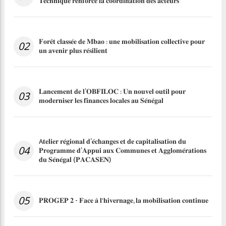
𝐓𝐞𝐜𝐡𝐧𝐢𝐪𝐮𝐞 𝐫𝐞𝐧𝐟𝐨𝐫𝐜𝐞 𝐥𝐚 𝐜𝐨𝐨𝐫𝐝𝐢𝐧𝐚𝐭𝐢𝐨𝐧 𝐝𝐞𝐬 𝐚𝐜𝐭𝐞𝐮𝐫𝐬
𝐅𝐨𝐫𝐞̂𝐭 𝐜𝐥𝐚𝐬𝐬𝐞́𝐞 𝐝𝐞 𝐌𝐛𝐚𝐨 : 𝐮𝐧𝐞 𝐦𝐨𝐛𝐢𝐥𝐢𝐬𝐚𝐭𝐢𝐨𝐧 𝐜𝐨𝐥𝐥𝐞𝐜𝐭𝐢𝐯𝐞 𝐩𝐨𝐮𝐫
02
𝐮𝐧 𝐚𝐯𝐞𝐧𝐢𝐫 𝐩𝐥𝐮𝐬 𝐫𝐞́𝐬𝐢𝐥𝐢𝐞𝐧𝐭
𝐋𝐚𝐧𝐜𝐞𝐦𝐞𝐧𝐭 𝐝𝐞 𝐥’𝐎𝐁𝐅𝐈𝐋𝐎𝐂 : 𝐔𝐧 𝐧𝐨𝐮𝐯𝐞𝐥 𝐨𝐮𝐭𝐢𝐥 𝐩𝐨𝐮𝐫
03
𝐦𝐨𝐝𝐞𝐫𝐧𝐢𝐬𝐞𝐫 𝐥𝐞𝐬 𝐟𝐢𝐧𝐚𝐧𝐜𝐞𝐬 𝐥𝐨𝐜𝐚𝐥𝐞𝐬 𝐚𝐮 𝐒𝐞́𝐧𝐞́𝐠𝐚𝐥
A𝐭𝐞𝐥𝐢𝐞𝐫 𝐫𝐞́𝐠𝐢𝐨𝐧𝐚𝐥 𝐝’𝐞́𝐜𝐡𝐚𝐧𝐠𝐞𝐬 𝐞𝐭 𝐝𝐞 𝐜𝐚𝐩𝐢𝐭𝐚𝐥𝐢𝐬𝐚𝐭𝐢𝐨𝐧 𝐝𝐮
04
𝐏𝐫𝐨𝐠𝐫𝐚𝐦𝐦𝐞 𝐝’𝐀𝐩𝐩𝐮𝐢 𝐚𝐮𝐱 𝐂𝐨𝐦𝐦𝐮𝐧𝐞𝐬 𝐞𝐭 𝐀𝐠𝐠𝐥𝐨𝐦𝐞́𝐫𝐚𝐭𝐢𝐨𝐧𝐬
𝐝𝐮 𝐒𝐞́𝐧𝐞́𝐠𝐚𝐥 (𝐏𝐀𝐂𝐀𝐒𝐄𝐍)
05
𝐏𝐑𝐎𝐆𝐄𝐏 𝟐 - 𝐅𝐚𝐜𝐞 𝐚̀ 𝐥'𝐡𝐢𝐯𝐞𝐫𝐧𝐚𝐠𝐞, 𝐥𝐚 𝐦𝐨𝐛𝐢𝐥𝐢𝐬𝐚𝐭𝐢𝐨𝐧 𝐜𝐨𝐧𝐭𝐢𝐧𝐮𝐞