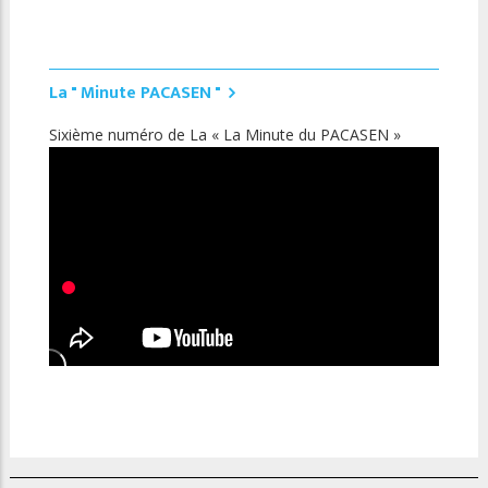
La " Minute PACASEN "
Sixième numéro de La « La Minute du PACASEN »
Cin