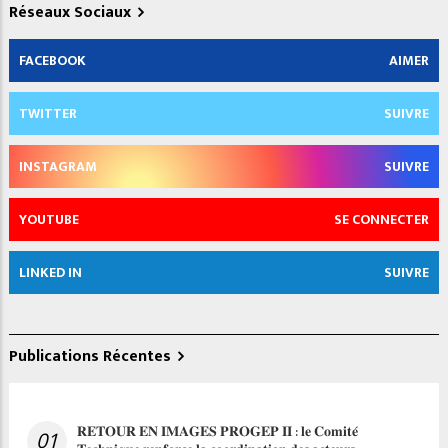
Réseaux Sociaux
FACEBOOK
AIMER
TWITTER
SUIVRE
INSTAGRAM
SUIVRE
YOUTUBE
SE CONNECTER
LINKED IN
SUIVRE
Publications Récentes
𝐑𝐄𝐓𝐎𝐔𝐑 𝐄𝐍 𝐈𝐌𝐀𝐆𝐄𝐒 𝐏𝐑𝐎𝐆𝐄𝐏 𝐈𝐈 : 𝐥𝐞 𝐂𝐨𝐦𝐢𝐭𝐞́
01