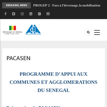
𝐏𝐑𝐎𝐆𝐄𝐏 𝟐 - 𝐅𝐚𝐜𝐞 𝐚̀ 𝐥'𝐡𝐢𝐯𝐞𝐫𝐧𝐚𝐠𝐞, 𝐥𝐚 𝐦𝐨𝐛𝐢𝐥𝐢𝐬𝐚𝐭𝐢𝐨𝐧
BREAKING NEWS
𝐜𝐨𝐧𝐭𝐢𝐧𝐮𝐞
𝐉𝐎𝐉 𝐃𝐚𝐤𝐚𝐫 𝟐𝟎𝟐𝟔 : 𝐒𝐚𝐧𝐠𝐚𝐥𝐤𝐚𝐦 𝐬𝐞 𝐦𝐨𝐛𝐢𝐥𝐢𝐬𝐞 𝐚𝐮 𝐜𝐨𝐭𝐞́
𝐝𝐞 𝐥’𝐀𝐃𝐌 𝐩𝐨𝐮𝐫 𝐜𝐞́𝐥𝐞́𝐛𝐫𝐞𝐫 𝐥'𝐞𝐬𝐩𝐫𝐢𝐭 𝐨𝐥𝐲𝐦𝐩𝐢𝐪𝐮𝐞 !
𝐑𝐄𝐓𝐎𝐔𝐑 𝐄𝐍 𝐈𝐌𝐀𝐆𝐄𝐒 𝐏𝐑𝐎𝐆𝐄𝐏 𝐈𝐈 : 𝐥𝐞 𝐂𝐨𝐦𝐢𝐭𝐞́
𝐓𝐞𝐜𝐡𝐧𝐢𝐪𝐮𝐞 𝐫𝐞𝐧𝐟𝐨𝐫𝐜𝐞 𝐥𝐚 𝐜𝐨𝐨𝐫𝐝𝐢𝐧𝐚𝐭𝐢𝐨𝐧 𝐝𝐞𝐬 𝐚𝐜𝐭𝐞𝐮𝐫𝐬
𝐅𝐨𝐫𝐞̂𝐭 𝐜𝐥𝐚𝐬𝐬𝐞́𝐞 𝐝𝐞 𝐌𝐛𝐚𝐨 : 𝐮𝐧𝐞 𝐦𝐨𝐛𝐢𝐥𝐢𝐬𝐚𝐭𝐢𝐨𝐧 𝐜𝐨𝐥𝐥𝐞𝐜𝐭𝐢𝐯𝐞
𝐩𝐨𝐮𝐫 𝐮𝐧 𝐚𝐯𝐞𝐧𝐢𝐫 𝐩𝐥𝐮𝐬 𝐫𝐞́𝐬𝐢𝐥𝐢𝐞𝐧𝐭
𝐋𝐚𝐧𝐜𝐞𝐦𝐞𝐧𝐭 𝐝𝐞 𝐥’𝐎𝐁𝐅𝐈𝐋𝐎𝐂 : 𝐔𝐧 𝐧𝐨𝐮𝐯𝐞𝐥 𝐨𝐮𝐭𝐢𝐥 𝐩𝐨𝐮𝐫
PACASEN
𝐦𝐨𝐝𝐞𝐫𝐧𝐢𝐬𝐞𝐫 𝐥𝐞𝐬 𝐟𝐢𝐧𝐚𝐧𝐜𝐞𝐬 𝐥𝐨𝐜𝐚𝐥𝐞𝐬 𝐚𝐮 𝐒𝐞́𝐧𝐞́𝐠𝐚𝐥
PROGRAMME D’APPUI AUX
COMMUNES ET AGGLOMERATIONS
DU SENEGAL