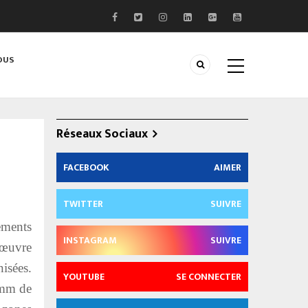
OUS
Réseaux Sociaux
FACEBOOK
AIMER
TWITTER
SUIVRE
ements
INSTAGRAM
SUIVRE
 œuvre
isées.
YOUTUBE
SE CONNECTER
 mm de