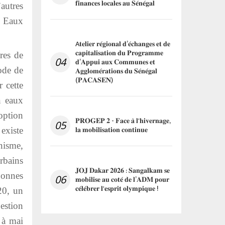
𝐟𝐢𝐧𝐚𝐧𝐜𝐞𝐬 𝐥𝐨𝐜𝐚𝐥𝐞𝐬 𝐚𝐮 𝐒𝐞́𝐧𝐞́𝐠𝐚𝐥
’autres
s Eaux
A𝐭𝐞𝐥𝐢𝐞𝐫 𝐫𝐞́𝐠𝐢𝐨𝐧𝐚𝐥 𝐝’𝐞́𝐜𝐡𝐚𝐧𝐠𝐞𝐬 𝐞𝐭 𝐝𝐞
𝐜𝐚𝐩𝐢𝐭𝐚𝐥𝐢𝐬𝐚𝐭𝐢𝐨𝐧 𝐝𝐮 𝐏𝐫𝐨𝐠𝐫𝐚𝐦𝐦𝐞
res de
04
𝐝’𝐀𝐩𝐩𝐮𝐢 𝐚𝐮𝐱 𝐂𝐨𝐦𝐦𝐮𝐧𝐞𝐬 𝐞𝐭
ode de
𝐀𝐠𝐠𝐥𝐨𝐦𝐞́𝐫𝐚𝐭𝐢𝐨𝐧𝐬 𝐝𝐮 𝐒𝐞́𝐧𝐞́𝐠𝐚𝐥
(𝐏𝐀𝐂𝐀𝐒𝐄𝐍)
 cette
n eaux
option
𝐏𝐑𝐎𝐆𝐄𝐏 𝟐 - 𝐅𝐚𝐜𝐞 𝐚̀ 𝐥'𝐡𝐢𝐯𝐞𝐫𝐧𝐚𝐠𝐞,
05
𝐥𝐚 𝐦𝐨𝐛𝐢𝐥𝐢𝐬𝐚𝐭𝐢𝐨𝐧 𝐜𝐨𝐧𝐭𝐢𝐧𝐮𝐞
existe
nisme,
rbains
𝐉𝐎𝐉 𝐃𝐚𝐤𝐚𝐫 𝟐𝟎𝟐𝟔 : 𝐒𝐚𝐧𝐠𝐚𝐥𝐤𝐚𝐦 𝐬𝐞
 bonnes
06
𝐦𝐨𝐛𝐢𝐥𝐢𝐬𝐞 𝐚𝐮 𝐜𝐨𝐭𝐞́ 𝐝𝐞 𝐥’𝐀𝐃𝐌 𝐩𝐨𝐮𝐫
𝐜𝐞́𝐥𝐞́𝐛𝐫𝐞𝐫 𝐥'𝐞𝐬𝐩𝐫𝐢𝐭 𝐨𝐥𝐲𝐦𝐩𝐢𝐪𝐮𝐞 !
20, un
estion
 à mai