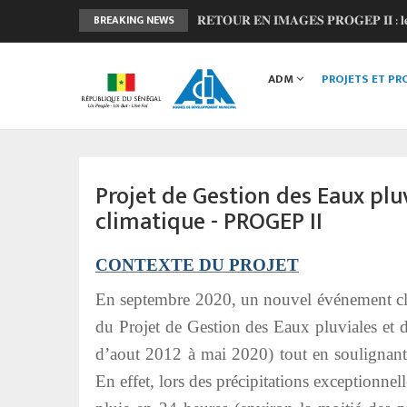
𝐑𝐄𝐓𝐎𝐔𝐑 𝐄𝐍 𝐈𝐌𝐀𝐆𝐄𝐒 𝐏𝐑𝐎𝐆𝐄𝐏 𝐈𝐈 : 𝐥𝐞 𝐂𝐨𝐦𝐢
BREAKING NEWS
𝐅𝐨𝐫𝐞̂𝐭 𝐜𝐥𝐚𝐬𝐬𝐞́𝐞 𝐝𝐞 𝐌𝐛𝐚𝐨 : 𝐮𝐧𝐞 𝐦𝐨𝐛𝐢𝐥𝐢𝐬𝐚𝐭𝐢𝐨𝐧
Main
𝐋𝐚𝐧𝐜𝐞𝐦𝐞𝐧𝐭 𝐝𝐞 𝐥’𝐎𝐁𝐅𝐈𝐋𝐎𝐂 : 𝐔𝐧 𝐧𝐨𝐮𝐯𝐞𝐥 𝐨𝐮𝐭
navigation
ADM
PROJETS ET P
𝐏𝐑𝐎𝐆𝐄𝐏 𝟐 - 𝐅𝐚𝐜𝐞 𝐚̀ 𝐥'𝐡𝐢𝐯𝐞𝐫𝐧𝐚𝐠𝐞, 𝐥𝐚 𝐦𝐨𝐛𝐢
𝐉𝐎𝐉 𝐃𝐚𝐤𝐚𝐫 𝟐𝟎𝟐𝟔 : 𝐒𝐚𝐧𝐠𝐚𝐥𝐤𝐚𝐦 𝐬𝐞 𝐦𝐨𝐛𝐢𝐥𝐢𝐬𝐞
Projet de Gestion des Eaux pl
climatique - PROGEP II
CONTEXTE DU PROJET
En septembre 2020, un nouvel événement cli
du Projet de Gestion des Eaux pluviales e
d’aout 2012 à mai 2020) tout en soulignant 
En effet, lors des précipitations exceptionn