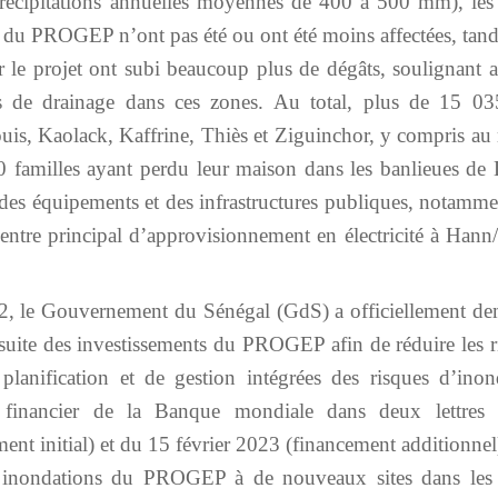
précipitations annuelles moyennes de 400 à 500 mm), les
e du PROGEP n’ont pas été ou ont été moins affectées, tand
 le projet ont subi beaucoup plus de dégâts, soulignant ai
nts de drainage dans ces zones. Au total, plus de 15 0
ouis, Kaolack, Kaffrine, Thiès et Ziguinchor, y compris au
0 familles ayant perdu leur maison dans les banlieues de 
s équipements et des infrastructures publiques, notamme
 centre principal d’approvisionnement en électricité à Hann
22, le Gouvernement du Sénégal (GdS) a officiellement d
uite des investissements du PROGEP afin de réduire les r
planification et de gestion intégrées des risques d’inon
inancier de la Banque mondiale dans deux lettres 
nt initial) et du 15 février 2023 (financement additionnel
es inondations du PROGEP à de nouveaux sites dans les