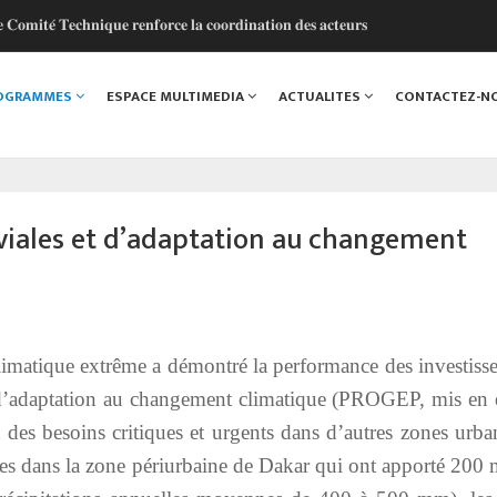
𝐭𝐞́ 𝐓𝐞𝐜𝐡𝐧𝐢𝐪𝐮𝐞 𝐫𝐞𝐧𝐟𝐨𝐫𝐜𝐞 𝐥𝐚 𝐜𝐨𝐨𝐫𝐝𝐢𝐧𝐚𝐭𝐢𝐨𝐧 𝐝𝐞𝐬 𝐚𝐜𝐭𝐞𝐮𝐫𝐬
 𝐜𝐨𝐥𝐥𝐞𝐜𝐭𝐢𝐯𝐞 𝐩𝐨𝐮𝐫 𝐮𝐧 𝐚𝐯𝐞𝐧𝐢𝐫 𝐩𝐥𝐮𝐬 𝐫𝐞́𝐬𝐢𝐥𝐢𝐞𝐧𝐭
𝐥 𝐩𝐨𝐮𝐫 𝐦𝐨𝐝𝐞𝐫𝐧𝐢𝐬𝐞𝐫 𝐥𝐞𝐬 𝐟𝐢𝐧𝐚𝐧𝐜𝐞𝐬 𝐥𝐨𝐜𝐚𝐥𝐞𝐬 𝐚𝐮 𝐒𝐞́𝐧𝐞́𝐠𝐚𝐥
ROGRAMMES
ESPACE MULTIMEDIA
ACTUALITES
CONTACTEZ-N
𝐢𝐬𝐚𝐭𝐢𝐨𝐧 𝐜𝐨𝐧𝐭𝐢𝐧𝐮𝐞
 𝐚𝐮 𝐜𝐨𝐭𝐞́ 𝐝𝐞 𝐥’𝐀𝐃𝐌 𝐩𝐨𝐮𝐫 𝐜𝐞́𝐥𝐞́𝐛𝐫𝐞𝐫 𝐥'𝐞𝐬𝐩𝐫𝐢𝐭 𝐨𝐥𝐲𝐦𝐩𝐢𝐪𝐮𝐞 !
uviales et d’adaptation au changement
matique extrême a démontré la performance des investiss
t d’adaptation au changement climatique (PROGEP, mis en
des besoins critiques et urgents dans d’autres zones urban
elles dans la zone périurbaine de Dakar qui ont apporté 200