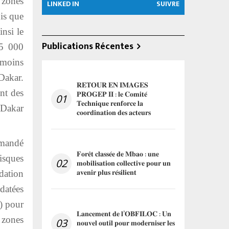
 zones
LINKED IN
SUIVRE
is que
nsi le
Publications Récentes
35 000
 moins
Dakar.
𝐑𝐄𝐓𝐎𝐔𝐑 𝐄𝐍 𝐈𝐌𝐀𝐆𝐄𝐒
nt des
𝐏𝐑𝐎𝐆𝐄𝐏 𝐈𝐈 : 𝐥𝐞 𝐂𝐨𝐦𝐢𝐭𝐞́
01
𝐓𝐞𝐜𝐡𝐧𝐢𝐪𝐮𝐞 𝐫𝐞𝐧𝐟𝐨𝐫𝐜𝐞 𝐥𝐚
/Dakar
𝐜𝐨𝐨𝐫𝐝𝐢𝐧𝐚𝐭𝐢𝐨𝐧 𝐝𝐞𝐬 𝐚𝐜𝐭𝐞𝐮𝐫𝐬
emandé
𝐅𝐨𝐫𝐞̂𝐭 𝐜𝐥𝐚𝐬𝐬𝐞́𝐞 𝐝𝐞 𝐌𝐛𝐚𝐨 : 𝐮𝐧𝐞
isques
02
𝐦𝐨𝐛𝐢𝐥𝐢𝐬𝐚𝐭𝐢𝐨𝐧 𝐜𝐨𝐥𝐥𝐞𝐜𝐭𝐢𝐯𝐞 𝐩𝐨𝐮𝐫 𝐮𝐧
𝐚𝐯𝐞𝐧𝐢𝐫 𝐩𝐥𝐮𝐬 𝐫𝐞́𝐬𝐢𝐥𝐢𝐞𝐧𝐭
dation
datées
) pour
𝐋𝐚𝐧𝐜𝐞𝐦𝐞𝐧𝐭 𝐝𝐞 𝐥’𝐎𝐁𝐅𝐈𝐋𝐎𝐂 : 𝐔𝐧
 zones
03
𝐧𝐨𝐮𝐯𝐞𝐥 𝐨𝐮𝐭𝐢𝐥 𝐩𝐨𝐮𝐫 𝐦𝐨𝐝𝐞𝐫𝐧𝐢𝐬𝐞𝐫 𝐥𝐞𝐬