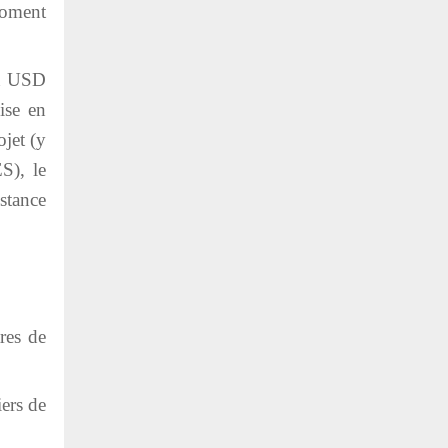
 moment
on USD
ise en
ojet (y
S), le
stance
res de
iers de