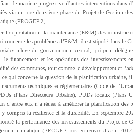
fiant de manière progressive d’autres interventions dans d
Thiès via un une deuxième phase du Projet de Gestion de
imatique (PROGEP 2).
r l’exploitation et la maintenance (E&M) des infrastructu
qui concerne les problèmes d’E&M, il est stipulé dans le C
uviales relève du gouvernement central, qui peut déléguer
; le financement et les opérations des investissements e
sabilité des communes, tout comme le développement et l’ad
e qui concerne la question de la planification urbaine, il 
instruments techniques et réglementaires (Code de l’Urba
 PDUs (Plans Directeurs Urbains), PUDs locaux (Plans U
un d’entre eux n’a réussi à améliorer la planification des
 y compris la résilience et la durabilité. En septembre 20
ontré la performance des investissements du Projet de G
angement climatique (PROGEP, mis en œuvre d’aout 2012