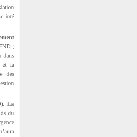
slation
e inté
gement
 FND ;
n dans
 et la
ce des
estion
). La
nds du
rgence
n’aura