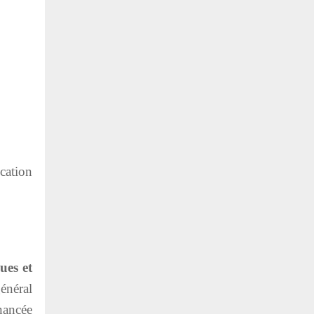
ication
ues et
énéral
inancée