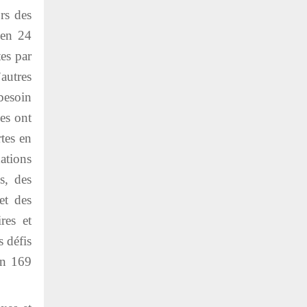
rs des
 en 24
es par
autres
besoin
es ont
tes en
ations
s, des
et des
res et
s défis
on 169