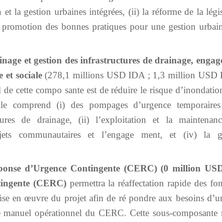
et la gestion urbaines intégrées, (ii) la réforme de la légi
 la promotion des bonnes pratiques pour une gestion urbain
inage et gestion des infrastructures de drainage, enga
 et sociale
(278,1 millions USD IDA ; 1,3 million USD
 de cette compo sante est de réduire le risque d’inondatio
Elle comprend (i) des pompages d’urgence temporaires
tures de drainage, (ii) l’exploitation et la maintenan
rojets communautaires et l’engage ment, et (iv) la g
onse d’Urgence Contingente (CERC) (0 million USD
tingente (CERC)
permettra la réaffectation rapide des fo
 mise en œuvre du projet afin de ré pondre aux besoins d’u
s le manuel opérationnel du CERC. Cette sous-composante 