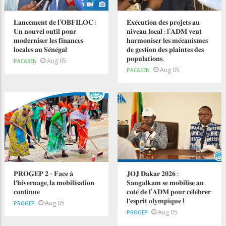
𝐋𝐚𝐧𝐜𝐞𝐦𝐞𝐧𝐭 𝐝𝐞 𝐥’𝐎𝐁𝐅𝐈𝐋𝐎𝐂 :
𝐄𝐱𝐞́𝐜𝐮𝐭𝐢𝐨𝐧 𝐝𝐞𝐬 𝐩𝐫𝐨𝐣𝐞𝐭𝐬 𝐚𝐮
𝐔𝐧 𝐧𝐨𝐮𝐯𝐞𝐥 𝐨𝐮𝐭𝐢𝐥 𝐩𝐨𝐮𝐫
𝐧𝐢𝐯𝐞𝐚𝐮 𝐥𝐨𝐜𝐚𝐥 : 𝐥’𝐀𝐃𝐌 𝐯𝐞𝐮𝐭
𝐦𝐨𝐝𝐞𝐫𝐧𝐢𝐬𝐞𝐫 𝐥𝐞𝐬 𝐟𝐢𝐧𝐚𝐧𝐜𝐞𝐬
𝐡𝐚𝐫𝐦𝐨𝐧𝐢𝐬𝐞𝐫 𝐥𝐞𝐬 𝐦𝐞́𝐜𝐚𝐧𝐢𝐬𝐦𝐞𝐬
𝐥𝐨𝐜𝐚𝐥𝐞𝐬 𝐚𝐮 𝐒𝐞́𝐧𝐞́𝐠𝐚𝐥
𝐝𝐞 𝐠𝐞𝐬𝐭𝐢𝐨𝐧 𝐝𝐞𝐬 𝐩𝐥𝐚𝐢𝐧𝐭𝐞𝐬 𝐝𝐞𝐬
𝐩𝐨𝐩𝐮𝐥𝐚𝐭𝐢𝐨𝐧𝐬.
Aug 05
PACASEN
Aug 05
PACASEN
𝐏𝐑𝐎𝐆𝐄𝐏 𝟐 - 𝐅𝐚𝐜𝐞 𝐚̀
𝐉𝐎𝐉 𝐃𝐚𝐤𝐚𝐫 𝟐𝟎𝟐𝟔 :
𝐥'𝐡𝐢𝐯𝐞𝐫𝐧𝐚𝐠𝐞, 𝐥𝐚 𝐦𝐨𝐛𝐢𝐥𝐢𝐬𝐚𝐭𝐢𝐨𝐧
𝐒𝐚𝐧𝐠𝐚𝐥𝐤𝐚𝐦 𝐬𝐞 𝐦𝐨𝐛𝐢𝐥𝐢𝐬𝐞 𝐚𝐮
𝐜𝐨𝐧𝐭𝐢𝐧𝐮𝐞
𝐜𝐨𝐭𝐞́ 𝐝𝐞 𝐥’𝐀𝐃𝐌 𝐩𝐨𝐮𝐫 𝐜𝐞́𝐥𝐞́𝐛𝐫𝐞𝐫
𝐥'𝐞𝐬𝐩𝐫𝐢𝐭 𝐨𝐥𝐲𝐦𝐩𝐢𝐪𝐮𝐞 !
Aug 05
PROGEP
Aug 05
PROGEP