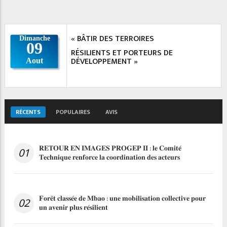
« BÂTIR DES TERROIRES
RÉSILIENTS ET PORTEURS DE
DÉVELOPPEMENT »
RÉCENTS
POPULAIRES
AVIS
𝐑𝐄𝐓𝐎𝐔𝐑 𝐄𝐍 𝐈𝐌𝐀𝐆𝐄𝐒 𝐏𝐑𝐎𝐆𝐄𝐏 𝐈𝐈 : 𝐥𝐞 𝐂𝐨𝐦𝐢𝐭𝐞́
01
𝐓𝐞𝐜𝐡𝐧𝐢𝐪𝐮𝐞 𝐫𝐞𝐧𝐟𝐨𝐫𝐜𝐞 𝐥𝐚 𝐜𝐨𝐨𝐫𝐝𝐢𝐧𝐚𝐭𝐢𝐨𝐧 𝐝𝐞𝐬 𝐚𝐜𝐭𝐞𝐮𝐫𝐬
𝐅𝐨𝐫𝐞̂𝐭 𝐜𝐥𝐚𝐬𝐬𝐞́𝐞 𝐝𝐞 𝐌𝐛𝐚𝐨 : 𝐮𝐧𝐞 𝐦𝐨𝐛𝐢𝐥𝐢𝐬𝐚𝐭𝐢𝐨𝐧 𝐜𝐨𝐥𝐥𝐞𝐜𝐭𝐢𝐯𝐞 𝐩𝐨𝐮𝐫
02
𝐮𝐧 𝐚𝐯𝐞𝐧𝐢𝐫 𝐩𝐥𝐮𝐬 𝐫𝐞́𝐬𝐢𝐥𝐢𝐞𝐧𝐭