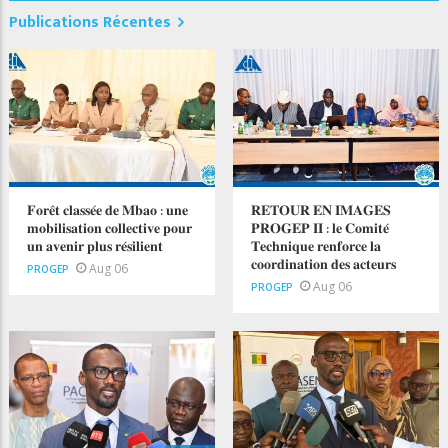
Publications Récentes
𝐅𝐨𝐫𝐞̂𝐭 𝐜𝐥𝐚𝐬𝐬𝐞́𝐞 𝐝𝐞 𝐌𝐛𝐚𝐨 : 𝐮𝐧𝐞
𝐑𝐄𝐓𝐎𝐔𝐑 𝐄𝐍 𝐈𝐌𝐀𝐆𝐄𝐒
𝐦𝐨𝐛𝐢𝐥𝐢𝐬𝐚𝐭𝐢𝐨𝐧 𝐜𝐨𝐥𝐥𝐞𝐜𝐭𝐢𝐯𝐞 𝐩𝐨𝐮𝐫
𝐏𝐑𝐎𝐆𝐄𝐏 𝐈𝐈 : 𝐥𝐞 𝐂𝐨𝐦𝐢𝐭𝐞́
𝐮𝐧 𝐚𝐯𝐞𝐧𝐢𝐫 𝐩𝐥𝐮𝐬 𝐫𝐞́𝐬𝐢𝐥𝐢𝐞𝐧𝐭
𝐓𝐞𝐜𝐡𝐧𝐢𝐪𝐮𝐞 𝐫𝐞𝐧𝐟𝐨𝐫𝐜𝐞 𝐥𝐚
𝐜𝐨𝐨𝐫𝐝𝐢𝐧𝐚𝐭𝐢𝐨𝐧 𝐝𝐞𝐬 𝐚𝐜𝐭𝐞𝐮𝐫𝐬
Aug 06
PROGEP
Aug 06
PROGEP