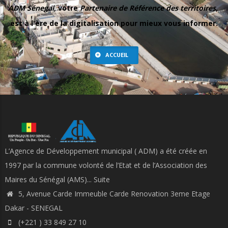
ADM Sénegal
, votre
Partenaire de Référence des territoires
,
est à l'ère de la digitalisation pour mieux vous informer.
ACCUEIL
L’Agence de Développement municipal ( ADM) a été créée en
1997 par la commune volonté de l’Etat et de l’Association des
Maires du Sénégal (AMS)...
Suite
5, Avenue Carde Immeuble Carde Renovation 3eme Etage
Dakar - SENEGAL
(+221 ) 33 849 27 10