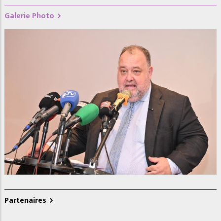
Galerie Photo
A𝐭𝐞𝐥𝐢𝐞𝐫 𝐫𝐞́𝐠𝐢𝐨𝐧𝐚𝐥 𝐝’𝐞́𝐜𝐡𝐚𝐧𝐠𝐞𝐬 𝐞𝐭 𝐝𝐞 𝐜𝐚𝐩𝐢𝐭𝐚𝐥𝐢𝐬𝐚𝐭𝐢𝐨𝐧 𝐝𝐮 𝐏𝐫𝐨𝐠𝐫𝐚
𝐬𝐞𝐫 𝐥𝐞𝐬
𝐝’𝐀𝐩𝐩𝐮𝐢 𝐚𝐮𝐱 𝐂𝐨𝐦𝐦𝐮𝐧𝐞𝐬 𝐞𝐭 𝐀𝐠𝐠𝐥𝐨𝐦𝐞́𝐫𝐚𝐭𝐢𝐨𝐧𝐬 𝐝𝐮 𝐒𝐞́𝐧𝐞́𝐠𝐚𝐥
(𝐏𝐀𝐂𝐀𝐒𝐄𝐍)
Partenaires