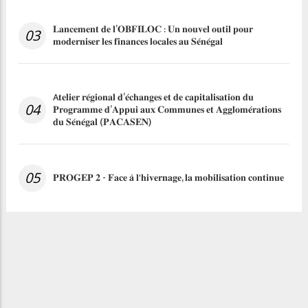
𝐋𝐚𝐧𝐜𝐞𝐦𝐞𝐧𝐭 𝐝𝐞 𝐥’𝐎𝐁𝐅𝐈𝐋𝐎𝐂 : 𝐔𝐧 𝐧𝐨𝐮𝐯𝐞𝐥 𝐨𝐮𝐭𝐢𝐥 𝐩𝐨𝐮𝐫
03
𝐦𝐨𝐝𝐞𝐫𝐧𝐢𝐬𝐞𝐫 𝐥𝐞𝐬 𝐟𝐢𝐧𝐚𝐧𝐜𝐞𝐬 𝐥𝐨𝐜𝐚𝐥𝐞𝐬 𝐚𝐮 𝐒𝐞́𝐧𝐞́𝐠𝐚𝐥
A𝐭𝐞𝐥𝐢𝐞𝐫 𝐫𝐞́𝐠𝐢𝐨𝐧𝐚𝐥 𝐝’𝐞́𝐜𝐡𝐚𝐧𝐠𝐞𝐬 𝐞𝐭 𝐝𝐞 𝐜𝐚𝐩𝐢𝐭𝐚𝐥𝐢𝐬𝐚𝐭𝐢𝐨𝐧 𝐝𝐮
04
𝐏𝐫𝐨𝐠𝐫𝐚𝐦𝐦𝐞 𝐝’𝐀𝐩𝐩𝐮𝐢 𝐚𝐮𝐱 𝐂𝐨𝐦𝐦𝐮𝐧𝐞𝐬 𝐞𝐭 𝐀𝐠𝐠𝐥𝐨𝐦𝐞́𝐫𝐚𝐭𝐢𝐨𝐧𝐬
𝐝𝐮 𝐒𝐞́𝐧𝐞́𝐠𝐚𝐥 (𝐏𝐀𝐂𝐀𝐒𝐄𝐍)
05
𝐏𝐑𝐎𝐆𝐄𝐏 𝟐 - 𝐅𝐚𝐜𝐞 𝐚̀ 𝐥'𝐡𝐢𝐯𝐞𝐫𝐧𝐚𝐠𝐞, 𝐥𝐚 𝐦𝐨𝐛𝐢𝐥𝐢𝐬𝐚𝐭𝐢𝐨𝐧 𝐜𝐨𝐧𝐭𝐢𝐧𝐮𝐞