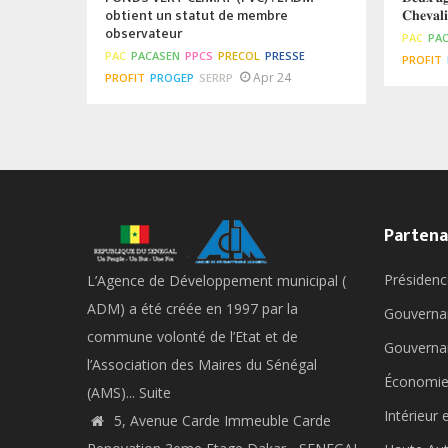
obtient un statut de membre
𝐂𝐡𝐞𝐯𝐚𝐥
observateur
PAC
PA
PAC
PACASEN
PPCS
PRECOL
PRESSE
PROFIT
Apr 24
PROFIT
PROGEP
SERRP
Partena
Présidenc
L’Agence de Développement municipal (
ADM) a été créée en 1997 par la
Gouverna
commune volonté de l’Etat et de
Gouverna
l’Association des Maires du Sénégal
Économie
(AMS)...
Suite
Intérieur 
5, Avenue Carde Immeuble Carde