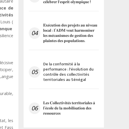
autaire
𝐜𝐞́𝐥𝐞́𝐛𝐫𝐞𝐫 𝐥'𝐞𝐬𝐩𝐫𝐢𝐭 𝐨𝐥𝐲𝐦𝐩𝐢𝐪𝐮𝐞 !
nce de
ivités
Louis (
𝐄𝐱𝐞́𝐜𝐮𝐭𝐢𝐨𝐧 𝐝𝐞𝐬 𝐩𝐫𝐨𝐣𝐞𝐭𝐬 𝐚𝐮 𝐧𝐢𝐯𝐞𝐚𝐮
anque
𝐥𝐨𝐜𝐚𝐥 : 𝐥’𝐀𝐃𝐌 𝐯𝐞𝐮𝐭 𝐡𝐚𝐫𝐦𝐨𝐧𝐢𝐬𝐞𝐫
04
𝐥𝐞𝐬 𝐦𝐞́𝐜𝐚𝐧𝐢𝐬𝐦𝐞𝐬 𝐝𝐞 𝐠𝐞𝐬𝐭𝐢𝐨𝐧 𝐝𝐞𝐬
ilience
𝐩𝐥𝐚𝐢𝐧𝐭𝐞𝐬 𝐝𝐞𝐬 𝐩𝐨𝐩𝐮𝐥𝐚𝐭𝐢𝐨𝐧𝐬.
écisive
De la conformité à la
performance : l'évolution du
iciper,
05
contrôle des collectivités
 Langue
territoriales au Sénégal
urable,
𝐋𝐞𝐬 𝐂𝐨𝐥𝐥𝐞𝐜𝐭𝐢𝐯𝐢𝐭𝐞́𝐬 𝐭𝐞𝐫𝐫𝐢𝐭𝐨𝐫𝐢𝐚𝐥𝐞𝐬 𝐚̀
06
𝐥’𝐞́𝐜𝐨𝐥𝐞 𝐝𝐞 𝐥𝐚 𝐦𝐨𝐛𝐢𝐥𝐢𝐬𝐚𝐭𝐢𝐨𝐧 𝐝𝐞𝐬
𝐫𝐞𝐬𝐬𝐨𝐮𝐫𝐜𝐞𝐬
at, les
et Fass