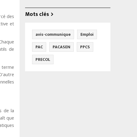
Mots clés
rcé des
tive et
avis-communique
Emploi
 Chaque
PAC
PACASEN
PPCS
tils de
PRECOL
t terme
D'autre
nnelles
s de la
aît que
atiques