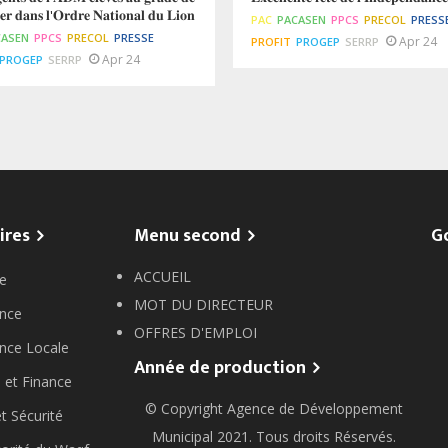
𝐞𝐫 𝐝𝐚𝐧𝐬 𝐥'𝐎𝐫𝐝𝐫𝐞 𝐍𝐚𝐭𝐢𝐨𝐧𝐚𝐥 𝐝𝐮 𝐋𝐢𝐨𝐧
PAC
PACASEN
PPCS
PRECOL
PRESS
CASEN
PPCS
PRECOL
PRESSE
Apr 24
PROFIT
PROGEP
SERRP
Apr 24
PROGEP
SERRP
ires
Menu second
G
ACCUEIL
e
MOT DU DIRECTEUR
nce
OFFRES D'EMPLOI
nce Locale
Année de production
 et Finance
© Copyright
Agence de Développement
et Sécurité
Municipal
2021. Tous droits Réservés.