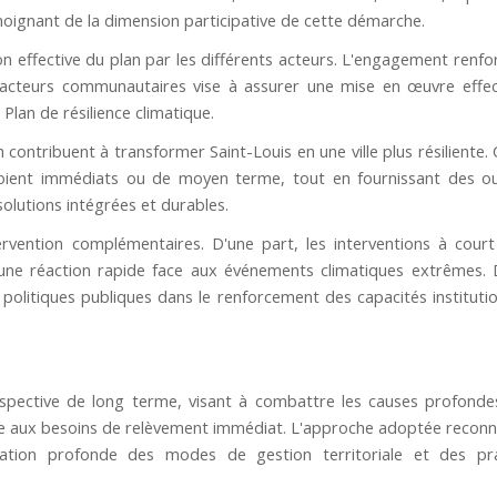
ignant de la dimension participative de cette démarche.
on effective du plan par les différents acteurs. L'engagement renfo
s acteurs communautaires vise à assurer une mise en œuvre effec
lan de résilience climatique.
 contribuent à transformer Saint-Louis en une ville plus résiliente.
 soient immédiats ou de moyen terme, tout en fournissant des ou
solutions intégrées et durables.
ervention complémentaires. D'une part, les interventions à cour
une réaction rapide face aux événements climatiques extrêmes. 
politiques publiques dans le renforcement des capacités institutio
erspective de long terme, visant à combattre les causes profonde
onse aux besoins de relèvement immédiat. L'approche adoptée reconn
rmation profonde des modes de gestion territoriale et des pr