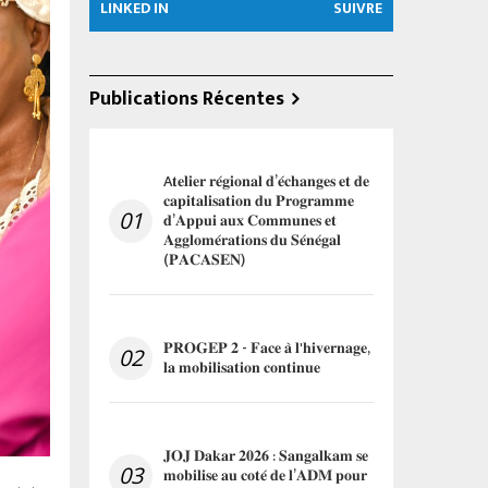
LINKED IN
SUIVRE
Publications Récentes
A𝐭𝐞𝐥𝐢𝐞𝐫 𝐫𝐞́𝐠𝐢𝐨𝐧𝐚𝐥 𝐝’𝐞́𝐜𝐡𝐚𝐧𝐠𝐞𝐬 𝐞𝐭 𝐝𝐞
𝐜𝐚𝐩𝐢𝐭𝐚𝐥𝐢𝐬𝐚𝐭𝐢𝐨𝐧 𝐝𝐮 𝐏𝐫𝐨𝐠𝐫𝐚𝐦𝐦𝐞
01
𝐝’𝐀𝐩𝐩𝐮𝐢 𝐚𝐮𝐱 𝐂𝐨𝐦𝐦𝐮𝐧𝐞𝐬 𝐞𝐭
𝐀𝐠𝐠𝐥𝐨𝐦𝐞́𝐫𝐚𝐭𝐢𝐨𝐧𝐬 𝐝𝐮 𝐒𝐞́𝐧𝐞́𝐠𝐚𝐥
(𝐏𝐀𝐂𝐀𝐒𝐄𝐍)
𝐏𝐑𝐎𝐆𝐄𝐏 𝟐 - 𝐅𝐚𝐜𝐞 𝐚̀ 𝐥'𝐡𝐢𝐯𝐞𝐫𝐧𝐚𝐠𝐞,
02
𝐥𝐚 𝐦𝐨𝐛𝐢𝐥𝐢𝐬𝐚𝐭𝐢𝐨𝐧 𝐜𝐨𝐧𝐭𝐢𝐧𝐮𝐞
𝐉𝐎𝐉 𝐃𝐚𝐤𝐚𝐫 𝟐𝟎𝟐𝟔 : 𝐒𝐚𝐧𝐠𝐚𝐥𝐤𝐚𝐦 𝐬𝐞
03
𝐦𝐨𝐛𝐢𝐥𝐢𝐬𝐞 𝐚𝐮 𝐜𝐨𝐭𝐞́ 𝐝𝐞 𝐥’𝐀𝐃𝐌 𝐩𝐨𝐮𝐫