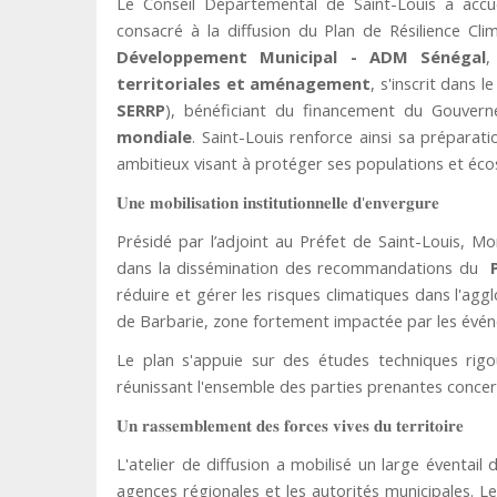
Le Conseil Départemental de Saint-Louis a accuei
consacré à la diffusion du Plan de Résilience Clim
Développement Municipal - ADM Sénégal
,
territoriales et aménagement
, s'inscrit dans 
SERRP
), bénéficiant du financement du Gouvern
mondiale
. Saint-Louis renforce ainsi sa préparati
ambitieux visant à protéger ses populations et éco
'
𝐔𝐧𝐞
𝐦𝐨𝐛𝐢𝐥𝐢𝐬𝐚𝐭𝐢𝐨𝐧
𝐢𝐧𝐬𝐭𝐢𝐭𝐮𝐭𝐢𝐨𝐧𝐧𝐞𝐥𝐥𝐞
𝐝
𝐞𝐧𝐯𝐞𝐫𝐠𝐮𝐫𝐞
Présidé par l’adjoint au Préfet de Saint-Louis, M
dans la dissémination des recommandations du
P
réduire et gérer les risques climatiques dans l'agg
de Barbarie, zone fortement impactée par les évé
Le plan s'appuie sur des études techniques rig
réunissant l'ensemble des parties prenantes concer
𝐔𝐧
𝐫𝐚𝐬𝐬𝐞𝐦𝐛𝐥𝐞𝐦𝐞𝐧𝐭
𝐝𝐞𝐬
𝐟𝐨𝐫𝐜𝐞𝐬
𝐯𝐢𝐯𝐞𝐬
𝐝𝐮
𝐭𝐞𝐫𝐫𝐢𝐭𝐨𝐢𝐫𝐞
L'atelier de diffusion a mobilisé un large éventail
agences régionales et les autorités municipales.