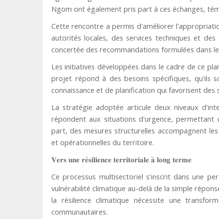
Ngom ont également pris part à ces échanges, témo
Cette rencontre a permis d'améliorer l'appropriati
autorités locales, des services techniques et de
concertée des recommandations formulées dans le P
Les initiatives développées dans le cadre de ce plan
projet répond à des besoins spécifiques, qu'ils
connaissance et de planification qui favorisent des 
La stratégie adoptée articule deux niveaux d'int
répondent aux situations d'urgence, permettant 
part, des mesures structurelles accompagnent les 
et opérationnelles du territoire.
̀
𝐕𝐞𝐫𝐬
𝐮𝐧𝐞
𝐫𝐞
𝐬𝐢𝐥𝐢𝐞𝐧𝐜𝐞
𝐭𝐞𝐫𝐫𝐢𝐭𝐨𝐫𝐢𝐚𝐥𝐞
𝐚
𝐥𝐨𝐧𝐠
𝐭𝐞𝐫𝐦𝐞
Ce processus multisectoriel s'inscrit dans une p
vulnérabilité climatique au-delà de la simple rép
la résilience climatique nécessite une transfo
communautaires.