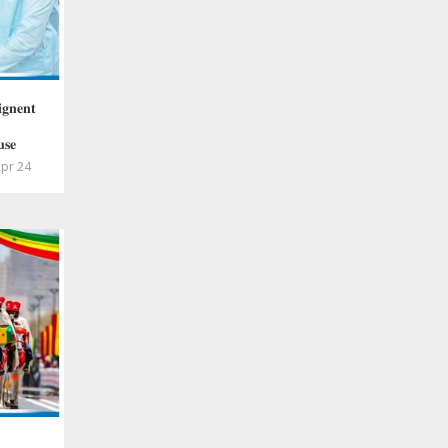
𝐠𝐧𝐞𝐧𝐭
𝐮𝐬𝐞
pr 24