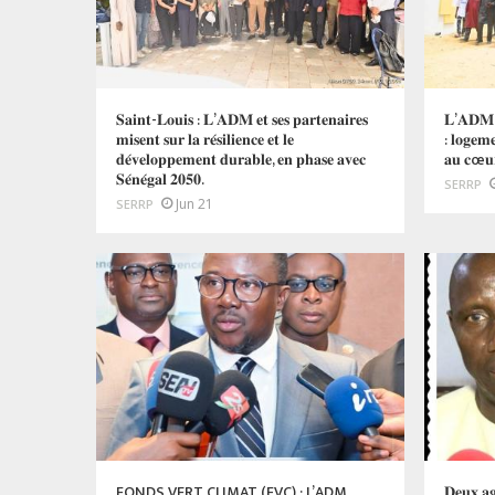
𝐒𝐚𝐢𝐧𝐭-𝐋𝐨𝐮𝐢𝐬 : 𝐋’𝐀𝐃𝐌 𝐞𝐭 𝐬𝐞𝐬 𝐩𝐚𝐫𝐭𝐞𝐧𝐚𝐢𝐫𝐞𝐬
𝐋’𝐀𝐃𝐌 𝐭
𝐦𝐢𝐬𝐞𝐧𝐭 𝐬𝐮𝐫 𝐥𝐚 𝐫𝐞́𝐬𝐢𝐥𝐢𝐞𝐧𝐜𝐞 𝐞𝐭 𝐥𝐞
: 𝐥𝐨𝐠𝐞𝐦𝐞
𝐝𝐞́𝐯𝐞𝐥𝐨𝐩𝐩𝐞𝐦𝐞𝐧𝐭 𝐝𝐮𝐫𝐚𝐛𝐥𝐞, 𝐞𝐧 𝐩𝐡𝐚𝐬𝐞 𝐚𝐯𝐞𝐜
𝐚𝐮 𝐜œ𝐮𝐫 
𝐒𝐞́𝐧𝐞́𝐠𝐚𝐥 𝟐𝟎𝟓𝟎.
SERRP
Jun 21
SERRP
FONDS VERT CLIMAT (FVC) : L’ADM
𝐃𝐞𝐮𝐱 𝐚𝐠