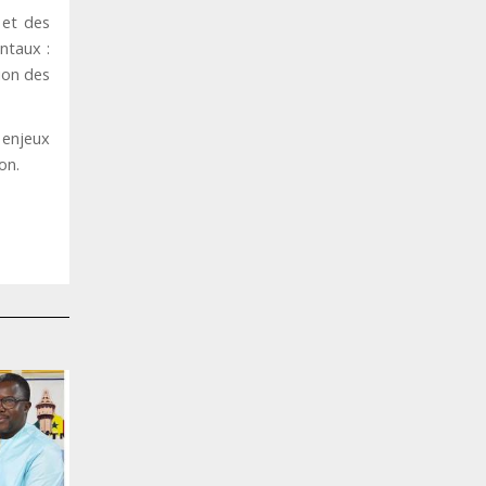
 et des
ntaux :
ion des
 enjeux
on.