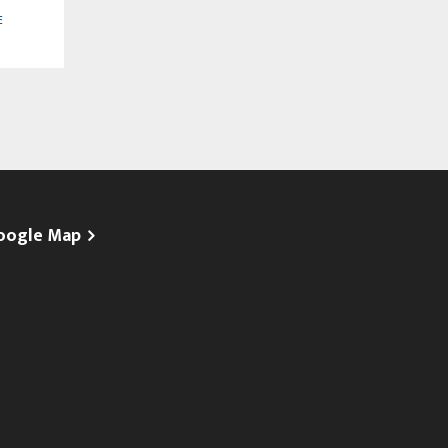
E
oogle Map