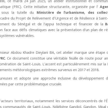
lli, ce mardi 24 juin 2025, un atelier institutionnel et commun
atique (PRC). Cette initiative structurante, organisée par l'
Age
 sous la tutelle du
Ministère de l’urbanisme, des collect
le cadre du Projet de Relèvement d'Urgence et de Résilience à Saint-
ement du Sénégal et de l'appui technique et financier de la
B
on face aux défis climatiques avec la présentation d'un plan de rés
systèmes vulnérables.
onsieur Abdou Khadre Dieylani BA, cet atelier marque une étape d
RC
. Ce document constitue une véritable feuille de route pour ant
lomération de Saint-Louis. L'accent est particulièrement mis sur la
nements météorologiques extrêmes survenus en 2017 et 2018.
oureuses et adopte une approche inclusive du développement d
nées par cette problématique cruciale.
 d'acteurs territoriaux, notamment les services déconcentrés de l'Ét
 Les communautés de Saint-Louis, Ndiébène Gandiol, Gandon, Mpal 