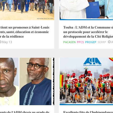
𝐞𝐧𝐭 𝐬𝐞𝐬 𝐩𝐫𝐨𝐦𝐞𝐬𝐬𝐞𝐬 𝐚̀ 𝐒𝐚𝐢𝐧𝐭-𝐋𝐨𝐮𝐢𝐬
𝐓𝐨𝐮𝐛𝐚 : 𝐋'𝐀𝐃𝐌 𝐞𝐭 𝐥𝐚 𝐂𝐨𝐦𝐦𝐮𝐧𝐞 𝐬𝐢
𝐧𝐭𝐬, 𝐬𝐚𝐧𝐭𝐞́, 𝐞́𝐝𝐮𝐜𝐚𝐭𝐢𝐨𝐧 𝐞𝐭 𝐞́𝐜𝐨𝐧𝐨𝐦𝐢𝐞
𝐮𝐧 𝐩𝐫𝐨𝐭𝐨𝐜𝐨𝐥𝐞 𝐩𝐨𝐮𝐫 𝐚𝐜𝐜𝐞́𝐥𝐞́𝐫𝐞𝐫 𝐥𝐞
𝐞 𝐥𝐚 𝐫𝐞́𝐬𝐢𝐥𝐢𝐞𝐧𝐜𝐞
𝐝𝐞́𝐯𝐞𝐥𝐨𝐩𝐩𝐞𝐦𝐞𝐧𝐭 𝐝𝐞 𝐥𝐚 𝐂𝐢𝐭𝐞́ 𝐑𝐞𝐥𝐢𝐠𝐢𝐞
May 13
A
PACASEN
PPCS
PROGEP
SERRP
𝐞𝐧𝐭𝐬 𝐝𝐞 𝐥'𝐀𝐃𝐌 𝐞́𝐥𝐞𝐯𝐞́𝐬 𝐚𝐮 𝐠𝐫𝐚𝐝𝐞 𝐝𝐞
𝐄𝐱𝐜𝐞𝐥𝐥𝐞𝐧𝐭𝐞 𝐟𝐞̂𝐭𝐞 𝐝𝐞 𝐥'𝐈𝐧𝐝𝐞́𝐩𝐞𝐧𝐝𝐚𝐧𝐜𝐞