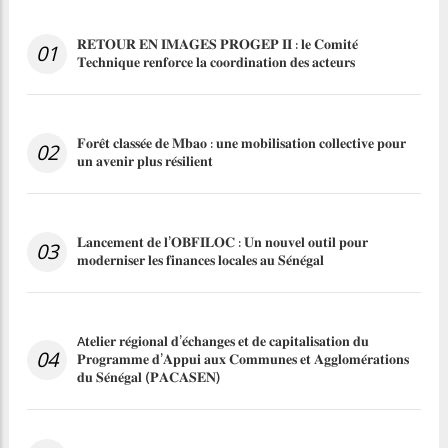
𝐑𝐄𝐓𝐎𝐔𝐑 𝐄𝐍 𝐈𝐌𝐀𝐆𝐄𝐒 𝐏𝐑𝐎𝐆𝐄𝐏 𝐈𝐈 : 𝐥𝐞 𝐂𝐨𝐦𝐢𝐭𝐞́
01
𝐓𝐞𝐜𝐡𝐧𝐢𝐪𝐮𝐞 𝐫𝐞𝐧𝐟𝐨𝐫𝐜𝐞 𝐥𝐚 𝐜𝐨𝐨𝐫𝐝𝐢𝐧𝐚𝐭𝐢𝐨𝐧 𝐝𝐞𝐬 𝐚𝐜𝐭𝐞𝐮𝐫𝐬
𝐅𝐨𝐫𝐞̂𝐭 𝐜𝐥𝐚𝐬𝐬𝐞́𝐞 𝐝𝐞 𝐌𝐛𝐚𝐨 : 𝐮𝐧𝐞 𝐦𝐨𝐛𝐢𝐥𝐢𝐬𝐚𝐭𝐢𝐨𝐧 𝐜𝐨𝐥𝐥𝐞𝐜𝐭𝐢𝐯𝐞 𝐩𝐨𝐮𝐫
02
𝐮𝐧 𝐚𝐯𝐞𝐧𝐢𝐫 𝐩𝐥𝐮𝐬 𝐫𝐞́𝐬𝐢𝐥𝐢𝐞𝐧𝐭
𝐋𝐚𝐧𝐜𝐞𝐦𝐞𝐧𝐭 𝐝𝐞 𝐥’𝐎𝐁𝐅𝐈𝐋𝐎𝐂 : 𝐔𝐧 𝐧𝐨𝐮𝐯𝐞𝐥 𝐨𝐮𝐭𝐢𝐥 𝐩𝐨𝐮𝐫
03
𝐦𝐨𝐝𝐞𝐫𝐧𝐢𝐬𝐞𝐫 𝐥𝐞𝐬 𝐟𝐢𝐧𝐚𝐧𝐜𝐞𝐬 𝐥𝐨𝐜𝐚𝐥𝐞𝐬 𝐚𝐮 𝐒𝐞́𝐧𝐞́𝐠𝐚𝐥
A𝐭𝐞𝐥𝐢𝐞𝐫 𝐫𝐞́𝐠𝐢𝐨𝐧𝐚𝐥 𝐝’𝐞́𝐜𝐡𝐚𝐧𝐠𝐞𝐬 𝐞𝐭 𝐝𝐞 𝐜𝐚𝐩𝐢𝐭𝐚𝐥𝐢𝐬𝐚𝐭𝐢𝐨𝐧 𝐝𝐮
04
𝐏𝐫𝐨𝐠𝐫𝐚𝐦𝐦𝐞 𝐝’𝐀𝐩𝐩𝐮𝐢 𝐚𝐮𝐱 𝐂𝐨𝐦𝐦𝐮𝐧𝐞𝐬 𝐞𝐭 𝐀𝐠𝐠𝐥𝐨𝐦𝐞́𝐫𝐚𝐭𝐢𝐨𝐧𝐬
𝐝𝐮 𝐒𝐞́𝐧𝐞́𝐠𝐚𝐥 (𝐏𝐀𝐂𝐀𝐒𝐄𝐍)