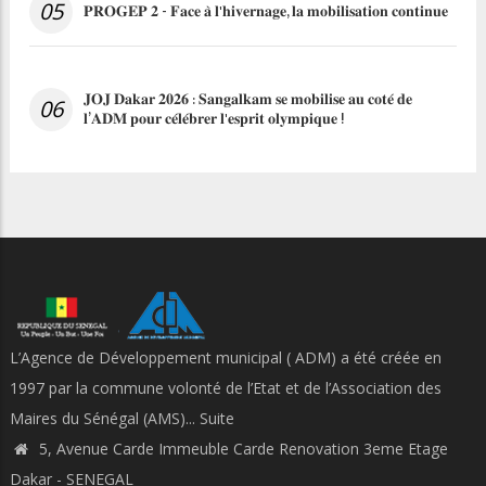
05
𝐏𝐑𝐎𝐆𝐄𝐏 𝟐 - 𝐅𝐚𝐜𝐞 𝐚̀ 𝐥'𝐡𝐢𝐯𝐞𝐫𝐧𝐚𝐠𝐞, 𝐥𝐚 𝐦𝐨𝐛𝐢𝐥𝐢𝐬𝐚𝐭𝐢𝐨𝐧 𝐜𝐨𝐧𝐭𝐢𝐧𝐮𝐞
𝐉𝐎𝐉 𝐃𝐚𝐤𝐚𝐫 𝟐𝟎𝟐𝟔 : 𝐒𝐚𝐧𝐠𝐚𝐥𝐤𝐚𝐦 𝐬𝐞 𝐦𝐨𝐛𝐢𝐥𝐢𝐬𝐞 𝐚𝐮 𝐜𝐨𝐭𝐞́ 𝐝𝐞
06
𝐥’𝐀𝐃𝐌 𝐩𝐨𝐮𝐫 𝐜𝐞́𝐥𝐞́𝐛𝐫𝐞𝐫 𝐥'𝐞𝐬𝐩𝐫𝐢𝐭 𝐨𝐥𝐲𝐦𝐩𝐢𝐪𝐮𝐞 !
L’Agence de Développement municipal ( ADM) a été créée en
1997 par la commune volonté de l’Etat et de l’Association des
Maires du Sénégal (AMS)...
Suite
5, Avenue Carde Immeuble Carde Renovation 3eme Etage
Dakar - SENEGAL