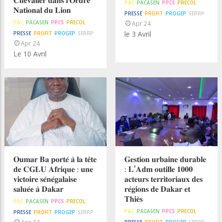
𝐂𝐡𝐞𝐯𝐚𝐥𝐢𝐞𝐫 𝐝𝐚𝐧𝐬 𝐥'𝐎𝐫𝐝𝐫𝐞
PAC
PACASEN
PPCS
PRECOL
𝐍𝐚𝐭𝐢𝐨𝐧𝐚𝐥 𝐝𝐮 𝐋𝐢𝐨𝐧
PRESSE
PROFIT
PROGEP
SERRP
PAC
PACASEN
PPCS
PRECOL
Apr 24
le 3 Avril
PRESSE
PROFIT
PROGEP
SERRP
Apr 24
Le 10 Avril
𝐎𝐮𝐦𝐚𝐫 𝐁𝐚 𝐩𝐨𝐫𝐭𝐞́ 𝐚̀ 𝐥𝐚 𝐭𝐞̂𝐭𝐞
𝐆𝐞𝐬𝐭𝐢𝐨𝐧 𝐮𝐫𝐛𝐚𝐢𝐧𝐞 𝐝𝐮𝐫𝐚𝐛𝐥𝐞
𝐝𝐞 𝐂𝐆𝐋𝐔 𝐀𝐟𝐫𝐢𝐪𝐮𝐞 : 𝐮𝐧𝐞
: 𝐋’𝐀𝐝𝐦 𝐨𝐮𝐭𝐢𝐥𝐥𝐞 𝟏𝟎𝟎𝟎
𝐯𝐢𝐜𝐭𝐨𝐢𝐫𝐞 𝐬𝐞́𝐧𝐞́𝐠𝐚𝐥𝐚𝐢𝐬𝐞
𝐚𝐜𝐭𝐞𝐮𝐫𝐬 𝐭𝐞𝐫𝐫𝐢𝐭𝐨𝐫𝐢𝐚𝐮𝐱 𝐝𝐞𝐬
𝐬𝐚𝐥𝐮𝐞́𝐞 𝐚̀ 𝐃𝐚𝐤𝐚𝐫
𝐫𝐞́𝐠𝐢𝐨𝐧𝐬 𝐝𝐞 𝐃𝐚𝐤𝐚𝐫 𝐞𝐭
𝐓𝐡𝐢𝐞̀𝐬
PAC
PACASEN
PPCS
PRECOL
PAC
PACASEN
PPCS
PRECOL
PRESSE
PROFIT
PROGEP
SERRP