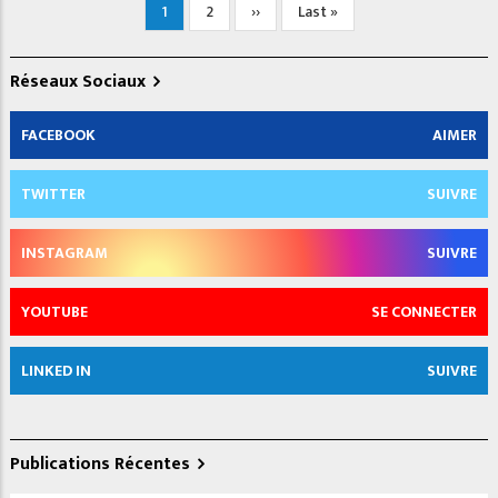
Pagination
Current
1
Page
2
Next
››
Last
Last »
page
page
page
Réseaux Sociaux
FACEBOOK
AIMER
TWITTER
SUIVRE
INSTAGRAM
SUIVRE
YOUTUBE
SE CONNECTER
LINKED IN
SUIVRE
Publications Récentes