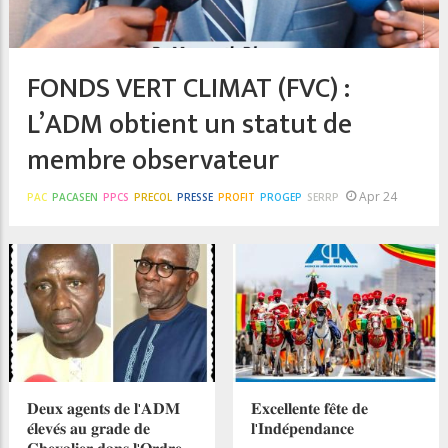
FONDS VERT CLIMAT (FVC) :
L’ADM obtient un statut de
membre observateur
Apr 24
PAC
PACASEN
PPCS
PRECOL
PRESSE
PROFIT
PROGEP
SERRP
𝐃𝐞𝐮𝐱 𝐚𝐠𝐞𝐧𝐭𝐬 𝐝𝐞 𝐥'𝐀𝐃𝐌
𝐄𝐱𝐜𝐞𝐥𝐥𝐞𝐧𝐭𝐞 𝐟𝐞̂𝐭𝐞 𝐝𝐞
𝐞́𝐥𝐞𝐯𝐞́𝐬 𝐚𝐮 𝐠𝐫𝐚𝐝𝐞 𝐝𝐞
𝐥'𝐈𝐧𝐝𝐞́𝐩𝐞𝐧𝐝𝐚𝐧𝐜𝐞