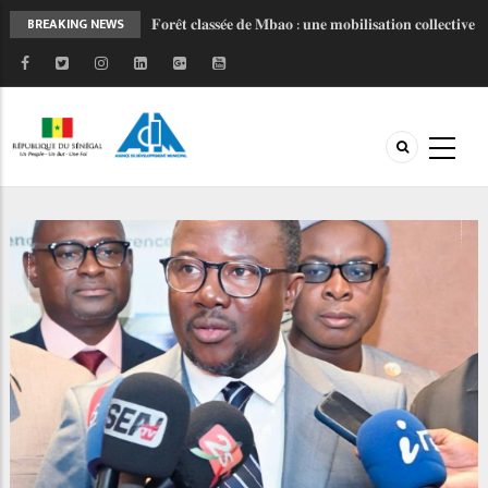
𝐅𝐨𝐫𝐞̂𝐭 𝐜𝐥𝐚𝐬𝐬𝐞́𝐞 𝐝𝐞 𝐌𝐛𝐚𝐨 : 𝐮𝐧𝐞 𝐦𝐨𝐛𝐢𝐥𝐢𝐬𝐚𝐭𝐢𝐨𝐧 𝐜𝐨𝐥𝐥𝐞𝐜𝐭𝐢𝐯𝐞
BREAKING NEWS
𝐩𝐨𝐮𝐫 𝐮𝐧 𝐚𝐯𝐞𝐧𝐢𝐫 𝐩𝐥𝐮𝐬 𝐫𝐞́𝐬𝐢𝐥𝐢𝐞𝐧𝐭
𝐋𝐚𝐧𝐜𝐞𝐦𝐞𝐧𝐭 𝐝𝐞 𝐥’𝐎𝐁𝐅𝐈𝐋𝐎𝐂 : 𝐔𝐧 𝐧𝐨𝐮𝐯𝐞𝐥 𝐨𝐮𝐭𝐢𝐥 𝐩𝐨𝐮𝐫
𝐦𝐨𝐝𝐞𝐫𝐧𝐢𝐬𝐞𝐫 𝐥𝐞𝐬 𝐟𝐢𝐧𝐚𝐧𝐜𝐞𝐬 𝐥𝐨𝐜𝐚𝐥𝐞𝐬 𝐚𝐮 𝐒𝐞́𝐧𝐞́𝐠𝐚𝐥
𝐏𝐑𝐎𝐆𝐄𝐏 𝟐 - 𝐅𝐚𝐜𝐞 𝐚̀ 𝐥'𝐡𝐢𝐯𝐞𝐫𝐧𝐚𝐠𝐞, 𝐥𝐚 𝐦𝐨𝐛𝐢𝐥𝐢𝐬𝐚𝐭𝐢𝐨𝐧
𝐜𝐨𝐧𝐭𝐢𝐧𝐮𝐞
𝐉𝐎𝐉 𝐃𝐚𝐤𝐚𝐫 𝟐𝟎𝟐𝟔 : 𝐒𝐚𝐧𝐠𝐚𝐥𝐤𝐚𝐦 𝐬𝐞 𝐦𝐨𝐛𝐢𝐥𝐢𝐬𝐞 𝐚𝐮 𝐜𝐨𝐭𝐞́
𝐝𝐞 𝐥’𝐀𝐃𝐌 𝐩𝐨𝐮𝐫 𝐜𝐞́𝐥𝐞́𝐛𝐫𝐞𝐫 𝐥'𝐞𝐬𝐩𝐫𝐢𝐭 𝐨𝐥𝐲𝐦𝐩𝐢𝐪𝐮𝐞 !
𝐑𝐄𝐓𝐎𝐔𝐑 𝐄𝐍 𝐈𝐌𝐀𝐆𝐄𝐒 𝐏𝐑𝐎𝐆𝐄𝐏 𝐈𝐈 : 𝐥𝐞 𝐂𝐨𝐦𝐢𝐭𝐞́
𝐓𝐞𝐜𝐡𝐧𝐢𝐪𝐮𝐞 𝐫𝐞𝐧𝐟𝐨𝐫𝐜𝐞 𝐥𝐚 𝐜𝐨𝐨𝐫𝐝𝐢𝐧𝐚𝐭𝐢𝐨𝐧 𝐝𝐞𝐬 𝐚𝐜𝐭𝐞𝐮𝐫𝐬