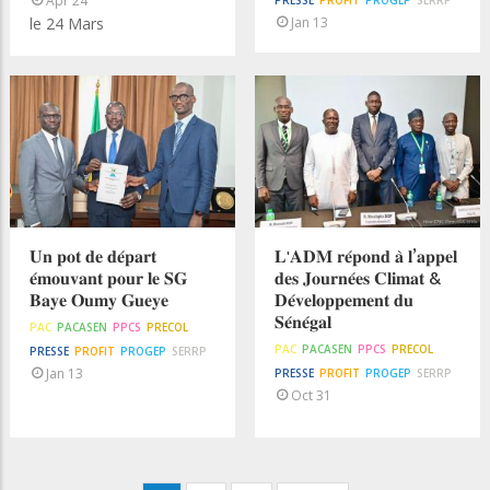
Apr 24
PRESSE
PROFIT
PROGEP
SERRP
le 24 Mars
Jan 13
𝐔𝐧 𝐩𝐨𝐭 𝐝𝐞 𝐝𝐞́𝐩𝐚𝐫𝐭
𝐋'𝐀𝐃𝐌 𝐫𝐞́𝐩𝐨𝐧𝐝 𝐚̀ 𝐥’𝐚𝐩𝐩𝐞𝐥
𝐞́𝐦𝐨𝐮𝐯𝐚𝐧𝐭 𝐩𝐨𝐮𝐫 𝐥𝐞 𝐒𝐆
𝐝𝐞𝐬 𝐉𝐨𝐮𝐫𝐧𝐞́𝐞𝐬 𝐂𝐥𝐢𝐦𝐚𝐭 &
𝐁𝐚𝐲𝐞 𝐎𝐮𝐦𝐲 𝐆𝐮𝐞𝐲𝐞
𝐃𝐞́𝐯𝐞𝐥𝐨𝐩𝐩𝐞𝐦𝐞𝐧𝐭 𝐝𝐮
𝐒𝐞́𝐧𝐞́𝐠𝐚𝐥
PAC
PACASEN
PPCS
PRECOL
PAC
PACASEN
PPCS
PRECOL
PRESSE
PROFIT
PROGEP
SERRP
Jan 13
PRESSE
PROFIT
PROGEP
SERRP
Oct 31