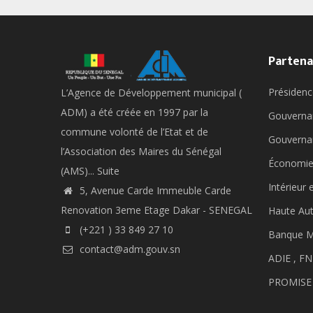
Partena
Présidenc
L’Agence de Développement municipal (
ADM) a été créée en 1997 par la
Gouverna
commune volonté de l’Etat et de
Gouverna
l’Association des Maires du Sénégal
Économie
(AMS)...
Suite
Intérieur 
5, Avenue Carde Immeuble Carde
Renovation 3eme Etage Dakar - SENEGAL
Haute Aut
(+221 ) 33 849 27 10
Banque M
contact@adm.gouv.sn
ADIE ,
FN
PROMISE