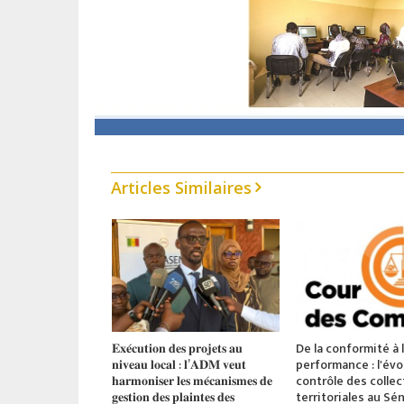
Articles Similaires
𝐚𝐥 𝐝’𝐞́𝐜𝐡𝐚𝐧𝐠𝐞𝐬 𝐞𝐭
𝐄𝐱𝐞́𝐜𝐮𝐭𝐢𝐨𝐧 𝐝𝐞𝐬 𝐩𝐫𝐨𝐣𝐞𝐭𝐬 𝐚𝐮
De la conformité à 
𝐢𝐨𝐧 𝐝𝐮
𝐧𝐢𝐯𝐞𝐚𝐮 𝐥𝐨𝐜𝐚𝐥 : 𝐥’𝐀𝐃𝐌 𝐯𝐞𝐮𝐭
performance : l'évo
’𝐀𝐩𝐩𝐮𝐢 𝐚𝐮𝐱
𝐡𝐚𝐫𝐦𝐨𝐧𝐢𝐬𝐞𝐫 𝐥𝐞𝐬 𝐦𝐞́𝐜𝐚𝐧𝐢𝐬𝐦𝐞𝐬 𝐝𝐞
contrôle des collec
𝐠𝐠𝐥𝐨𝐦𝐞́𝐫𝐚𝐭𝐢𝐨𝐧𝐬
𝐠𝐞𝐬𝐭𝐢𝐨𝐧 𝐝𝐞𝐬 𝐩𝐥𝐚𝐢𝐧𝐭𝐞𝐬 𝐝𝐞𝐬
territoriales au Sé