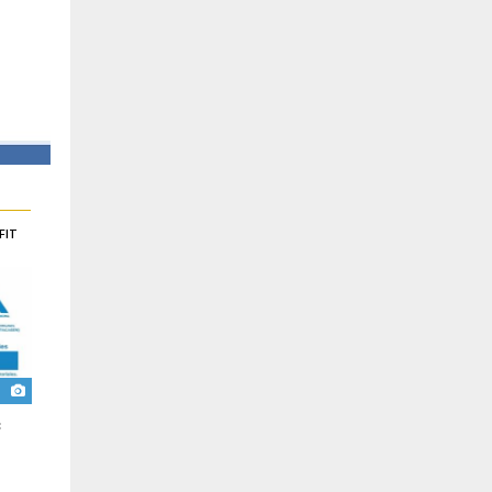
FIT
𝐋𝐚𝐧𝐜𝐞𝐦𝐞𝐧𝐭 𝐝𝐞 𝐥’𝐎𝐁𝐅𝐈𝐋𝐎𝐂 : 𝐔𝐧
A𝐭𝐞𝐥𝐢𝐞𝐫 𝐫𝐞́𝐠𝐢𝐨𝐧𝐚𝐥 𝐝’𝐞́𝐜𝐡𝐚𝐧𝐠𝐞𝐬 𝐞𝐭
𝐧𝐨𝐮𝐯𝐞𝐥 𝐨𝐮𝐭𝐢𝐥 𝐩𝐨𝐮𝐫 𝐦𝐨𝐝𝐞𝐫𝐧𝐢𝐬𝐞𝐫
𝐝𝐞 𝐜𝐚𝐩𝐢𝐭𝐚𝐥𝐢𝐬𝐚𝐭𝐢𝐨𝐧 𝐝𝐮
𝐥𝐞𝐬 𝐟𝐢𝐧𝐚𝐧𝐜𝐞𝐬 𝐥𝐨𝐜𝐚𝐥𝐞𝐬 𝐚𝐮 𝐒𝐞́𝐧𝐞́𝐠𝐚𝐥
𝐏𝐫𝐨𝐠𝐫𝐚𝐦𝐦𝐞 𝐝’𝐀𝐩𝐩𝐮𝐢 𝐚𝐮𝐱
𝐂𝐨𝐦𝐦𝐮𝐧𝐞𝐬 𝐞𝐭 𝐀𝐠𝐠𝐥𝐨𝐦𝐞́𝐫𝐚𝐭𝐢𝐨𝐧𝐬
Aug 05
PACASEN
𝐝𝐮 𝐒𝐞́𝐧𝐞́𝐠𝐚𝐥 (𝐏𝐀𝐂𝐀𝐒𝐄𝐍)
Aug 05
PACASEN
: