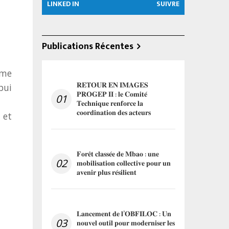
LINKED IN
SUIVRE
Publications Récentes
mme
𝐑𝐄𝐓𝐎𝐔𝐑 𝐄𝐍 𝐈𝐌𝐀𝐆𝐄𝐒
pui
𝐏𝐑𝐎𝐆𝐄𝐏 𝐈𝐈 : 𝐥𝐞 𝐂𝐨𝐦𝐢𝐭𝐞́
01
𝐓𝐞𝐜𝐡𝐧𝐢𝐪𝐮𝐞 𝐫𝐞𝐧𝐟𝐨𝐫𝐜𝐞 𝐥𝐚
𝐜𝐨𝐨𝐫𝐝𝐢𝐧𝐚𝐭𝐢𝐨𝐧 𝐝𝐞𝐬 𝐚𝐜𝐭𝐞𝐮𝐫𝐬
 et
𝐅𝐨𝐫𝐞̂𝐭 𝐜𝐥𝐚𝐬𝐬𝐞́𝐞 𝐝𝐞 𝐌𝐛𝐚𝐨 : 𝐮𝐧𝐞
02
𝐦𝐨𝐛𝐢𝐥𝐢𝐬𝐚𝐭𝐢𝐨𝐧 𝐜𝐨𝐥𝐥𝐞𝐜𝐭𝐢𝐯𝐞 𝐩𝐨𝐮𝐫 𝐮𝐧
𝐚𝐯𝐞𝐧𝐢𝐫 𝐩𝐥𝐮𝐬 𝐫𝐞́𝐬𝐢𝐥𝐢𝐞𝐧𝐭
𝐋𝐚𝐧𝐜𝐞𝐦𝐞𝐧𝐭 𝐝𝐞 𝐥’𝐎𝐁𝐅𝐈𝐋𝐎𝐂 : 𝐔𝐧
03
𝐧𝐨𝐮𝐯𝐞𝐥 𝐨𝐮𝐭𝐢𝐥 𝐩𝐨𝐮𝐫 𝐦𝐨𝐝𝐞𝐫𝐧𝐢𝐬𝐞𝐫 𝐥𝐞𝐬