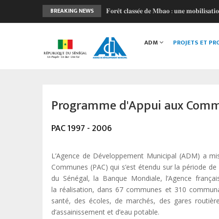
𝐅𝐨𝐫𝐞̂𝐭 𝐜𝐥𝐚𝐬𝐬𝐞́𝐞 𝐝𝐞 𝐌𝐛𝐚𝐨 : 𝐮𝐧𝐞 𝐦𝐨𝐛𝐢𝐥𝐢𝐬𝐚𝐭𝐢𝐨𝐧
BREAKING NEWS
𝐋𝐚𝐧𝐜𝐞𝐦𝐞𝐧𝐭 𝐝𝐞 𝐥’𝐎𝐁𝐅𝐈𝐋𝐎𝐂 : 𝐔𝐧 𝐧𝐨𝐮𝐯𝐞𝐥 𝐨𝐮𝐭
Main
𝐏𝐑𝐎𝐆𝐄𝐏 𝟐 - 𝐅𝐚𝐜𝐞 𝐚̀ 𝐥'𝐡𝐢𝐯𝐞𝐫𝐧𝐚𝐠𝐞, 𝐥𝐚 𝐦𝐨𝐛𝐢
navigation
ADM
PROJETS ET P
𝐉𝐎𝐉 𝐃𝐚𝐤𝐚𝐫 𝟐𝟎𝟐𝟔 : 𝐒𝐚𝐧𝐠𝐚𝐥𝐤𝐚𝐦 𝐬𝐞 𝐦𝐨𝐛𝐢𝐥𝐢𝐬𝐞
𝐑𝐄𝐓𝐎𝐔𝐑 𝐄𝐍 𝐈𝐌𝐀𝐆𝐄𝐒 𝐏𝐑𝐎𝐆𝐄𝐏 𝐈𝐈 : 𝐥𝐞 𝐂𝐨𝐦𝐢
Programme d'Appui aux Com
PAC 1997 - 2006
L’Agence de Développement Municipal (ADM) a mis 
Communes (PAC) qui s’est étendu sur la période de 1
du Sénégal, la Banque Mondiale, l’Agence fran
la réalisation, dans 67 communes et 310 communaut
santé, des écoles, de marchés, des gares routière
d’assainissement et d’eau potable.