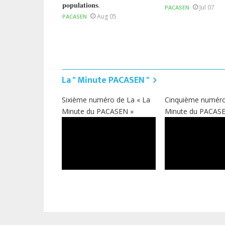
 (𝐏𝐀𝐂𝐀𝐒𝐄𝐍)
𝐩𝐨𝐩𝐮𝐥𝐚𝐭𝐢𝐨𝐧𝐬.
Jul 07
PACASEN
ug 05
Aug 05
PACASEN
La " Minute PACASEN "
Sixième numéro de La « La
Cinquième numéro
Minute du PACASEN »
Minute du PACAS