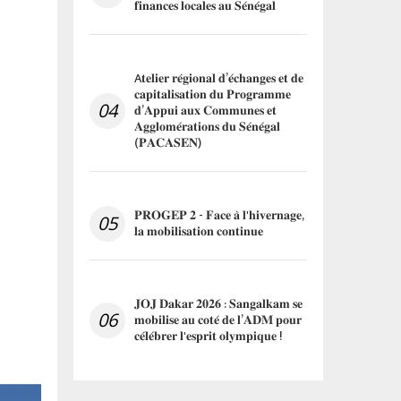
𝐟𝐢𝐧𝐚𝐧𝐜𝐞𝐬 𝐥𝐨𝐜𝐚𝐥𝐞𝐬 𝐚𝐮 𝐒𝐞́𝐧𝐞́𝐠𝐚𝐥
A𝐭𝐞𝐥𝐢𝐞𝐫 𝐫𝐞́𝐠𝐢𝐨𝐧𝐚𝐥 𝐝’𝐞́𝐜𝐡𝐚𝐧𝐠𝐞𝐬 𝐞𝐭 𝐝𝐞
𝐜𝐚𝐩𝐢𝐭𝐚𝐥𝐢𝐬𝐚𝐭𝐢𝐨𝐧 𝐝𝐮 𝐏𝐫𝐨𝐠𝐫𝐚𝐦𝐦𝐞
04
𝐝’𝐀𝐩𝐩𝐮𝐢 𝐚𝐮𝐱 𝐂𝐨𝐦𝐦𝐮𝐧𝐞𝐬 𝐞𝐭
𝐀𝐠𝐠𝐥𝐨𝐦𝐞́𝐫𝐚𝐭𝐢𝐨𝐧𝐬 𝐝𝐮 𝐒𝐞́𝐧𝐞́𝐠𝐚𝐥
(𝐏𝐀𝐂𝐀𝐒𝐄𝐍)
𝐏𝐑𝐎𝐆𝐄𝐏 𝟐 - 𝐅𝐚𝐜𝐞 𝐚̀ 𝐥'𝐡𝐢𝐯𝐞𝐫𝐧𝐚𝐠𝐞,
05
𝐥𝐚 𝐦𝐨𝐛𝐢𝐥𝐢𝐬𝐚𝐭𝐢𝐨𝐧 𝐜𝐨𝐧𝐭𝐢𝐧𝐮𝐞
𝐉𝐎𝐉 𝐃𝐚𝐤𝐚𝐫 𝟐𝟎𝟐𝟔 : 𝐒𝐚𝐧𝐠𝐚𝐥𝐤𝐚𝐦 𝐬𝐞
06
𝐦𝐨𝐛𝐢𝐥𝐢𝐬𝐞 𝐚𝐮 𝐜𝐨𝐭𝐞́ 𝐝𝐞 𝐥’𝐀𝐃𝐌 𝐩𝐨𝐮𝐫
𝐜𝐞́𝐥𝐞́𝐛𝐫𝐞𝐫 𝐥'𝐞𝐬𝐩𝐫𝐢𝐭 𝐨𝐥𝐲𝐦𝐩𝐢𝐪𝐮𝐞 !