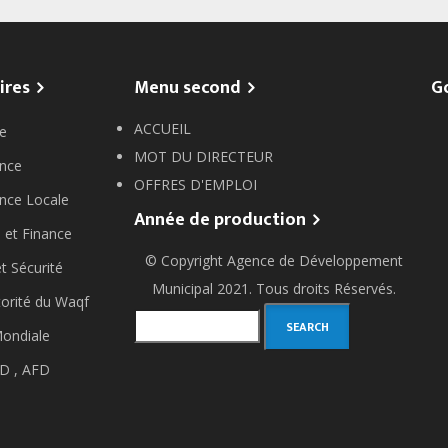
ires
Menu second
G
ACCUEIL
e
MOT DU DIRECTEUR
nce
OFFRES D'EMPLOI
nce Locale
Année de production
 et Finance
© Copyright
Agence de Développement
et Sécurité
Municipal
2021. Tous droits Réservés.
orité du Waqf
Search
ondiale
D ,
AFD