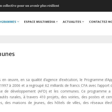
 𝐜𝐨𝐥𝐥𝐞𝐜𝐭𝐢𝐯𝐞 𝐩𝐨𝐮𝐫 𝐮𝐧 𝐚𝐯𝐞𝐧𝐢𝐫 𝐩𝐥𝐮𝐬 𝐫𝐞́𝐬𝐢𝐥𝐢𝐞𝐧𝐭
𝐥 𝐩𝐨𝐮𝐫 𝐦𝐨𝐝𝐞𝐫𝐧𝐢𝐬𝐞𝐫 𝐥𝐞𝐬 𝐟𝐢𝐧𝐚𝐧𝐜𝐞𝐬 𝐥𝐨𝐜𝐚𝐥𝐞𝐬 𝐚𝐮 𝐒𝐞́𝐧𝐞́𝐠𝐚𝐥
𝐢𝐬𝐚𝐭𝐢𝐨𝐧 𝐜𝐨𝐧𝐭𝐢𝐧𝐮𝐞
ROGRAMMES
ESPACE MULTIMEDIA
ACTUALITES
CONTACTEZ-N
 𝐚𝐮 𝐜𝐨𝐭𝐞́ 𝐝𝐞 𝐥’𝐀𝐃𝐌 𝐩𝐨𝐮𝐫 𝐜𝐞́𝐥𝐞́𝐛𝐫𝐞𝐫 𝐥'𝐞𝐬𝐩𝐫𝐢𝐭 𝐨𝐥𝐲𝐦𝐩𝐢𝐪𝐮𝐞 !
𝐭𝐞́ 𝐓𝐞𝐜𝐡𝐧𝐢𝐪𝐮𝐞 𝐫𝐞𝐧𝐟𝐨𝐫𝐜𝐞 𝐥𝐚 𝐜𝐨𝐨𝐫𝐝𝐢𝐧𝐚𝐭𝐢𝐨𝐧 𝐝𝐞𝐬 𝐚𝐜𝐭𝐞𝐮𝐫𝐬
munes
en œuvre, en sa qualité d’agence d’exécution, le Programme d’Ap
997 à 2006 et a regroupé 62 milliards de francs CFA avec l’apport de
çaise de développement (AFD) et les communes. Ce programme a
és rurales, à travers 410 projets, des voiries, des postes et cen
s, des maisons de jeunes, des hôtels de villes, des réseaux élect