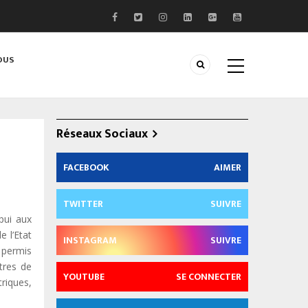
OUS
Réseaux Sociaux
FACEBOOK
AIMER
TWITTER
SUIVRE
pui aux
 l’Etat
INSTAGRAM
SUIVRE
 permis
tres de
YOUTUBE
SE CONNECTER
riques,