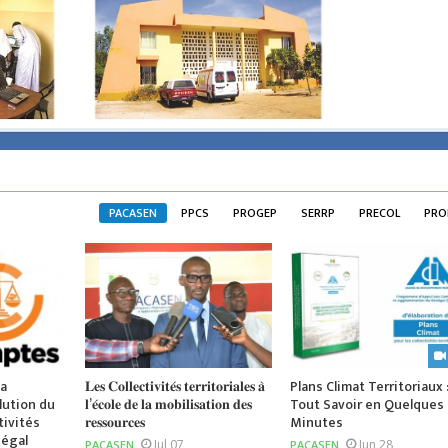
PACASEN
PPCS
PROGEP
SERRP
PRECOL
PRO
la
𝐋𝐞𝐬 𝐂𝐨𝐥𝐥𝐞𝐜𝐭𝐢𝐯𝐢𝐭𝐞́𝐬 𝐭𝐞𝐫𝐫𝐢𝐭𝐨𝐫𝐢𝐚𝐥𝐞𝐬 𝐚̀
Plans Climat Territoriaux 
lution du
𝐥’𝐞́𝐜𝐨𝐥𝐞 𝐝𝐞 𝐥𝐚 𝐦𝐨𝐛𝐢𝐥𝐢𝐬𝐚𝐭𝐢𝐨𝐧 𝐝𝐞𝐬
Tout Savoir en Quelques
tivités
𝐫𝐞𝐬𝐬𝐨𝐮𝐫𝐜𝐞𝐬
Minutes
négal
Jul 07
Jun 28
PACASEN
PACASEN