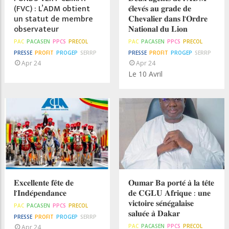
(FVC) : L’ADM obtient
𝐞́𝐥𝐞𝐯𝐞́𝐬 𝐚𝐮 𝐠𝐫𝐚𝐝𝐞 𝐝𝐞
un statut de membre
𝐂𝐡𝐞𝐯𝐚𝐥𝐢𝐞𝐫 𝐝𝐚𝐧𝐬 𝐥'𝐎𝐫𝐝𝐫𝐞
observateur
𝐍𝐚𝐭𝐢𝐨𝐧𝐚𝐥 𝐝𝐮 𝐋𝐢𝐨𝐧
PAC
PACASEN
PPCS
PRECOL
PAC
PACASEN
PPCS
PRECOL
PRESSE
PROFIT
PROGEP
SERRP
PRESSE
PROFIT
PROGEP
SERRP
Apr 24
Apr 24
Le 10 Avril
𝐄𝐱𝐜𝐞𝐥𝐥𝐞𝐧𝐭𝐞 𝐟𝐞̂𝐭𝐞 𝐝𝐞
𝐎𝐮𝐦𝐚𝐫 𝐁𝐚 𝐩𝐨𝐫𝐭𝐞́ 𝐚̀ 𝐥𝐚 𝐭𝐞̂𝐭𝐞
𝐥'𝐈𝐧𝐝𝐞́𝐩𝐞𝐧𝐝𝐚𝐧𝐜𝐞
𝐝𝐞 𝐂𝐆𝐋𝐔 𝐀𝐟𝐫𝐢𝐪𝐮𝐞 : 𝐮𝐧𝐞
𝐯𝐢𝐜𝐭𝐨𝐢𝐫𝐞 𝐬𝐞́𝐧𝐞́𝐠𝐚𝐥𝐚𝐢𝐬𝐞
PAC
PACASEN
PPCS
PRECOL
𝐬𝐚𝐥𝐮𝐞́𝐞 𝐚̀ 𝐃𝐚𝐤𝐚𝐫
PRESSE
PROFIT
PROGEP
SERRP
PAC
PACASEN
PPCS
PRECOL
Apr 24