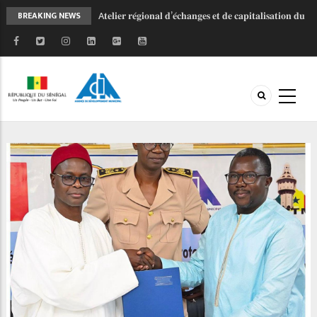
A𝐭𝐞𝐥𝐢𝐞𝐫 𝐫𝐞́𝐠𝐢𝐨𝐧𝐚𝐥 𝐝’𝐞́𝐜𝐡𝐚𝐧𝐠𝐞𝐬 𝐞𝐭 𝐝𝐞 𝐜𝐚𝐩𝐢𝐭𝐚𝐥𝐢𝐬𝐚𝐭𝐢𝐨𝐧 𝐝𝐮
BREAKING NEWS
𝐏𝐫𝐨𝐠𝐫𝐚𝐦𝐦𝐞 𝐝’𝐀𝐩𝐩𝐮𝐢 𝐚𝐮𝐱 𝐂𝐨𝐦𝐦𝐮𝐧𝐞𝐬 𝐞𝐭
𝐀𝐠𝐠𝐥𝐨𝐦𝐞́𝐫𝐚𝐭𝐢𝐨𝐧𝐬 𝐝𝐮 𝐒𝐞́𝐧𝐞́𝐠𝐚𝐥 (𝐏𝐀𝐂𝐀𝐒𝐄𝐍)
𝐄𝐱𝐞́𝐜𝐮𝐭𝐢𝐨𝐧 𝐝𝐞𝐬 𝐩𝐫𝐨𝐣𝐞𝐭𝐬 𝐚𝐮 𝐧𝐢𝐯𝐞𝐚𝐮 𝐥𝐨𝐜𝐚𝐥 : 𝐥’𝐀𝐃𝐌 𝐯𝐞𝐮𝐭
𝐡𝐚𝐫𝐦𝐨𝐧𝐢𝐬𝐞𝐫 𝐥𝐞𝐬 𝐦𝐞́𝐜𝐚𝐧𝐢𝐬𝐦𝐞𝐬 𝐝𝐞 𝐠𝐞𝐬𝐭𝐢𝐨𝐧 𝐝𝐞𝐬 𝐩𝐥𝐚𝐢𝐧𝐭𝐞𝐬
𝐝𝐞𝐬 𝐩𝐨𝐩𝐮𝐥𝐚𝐭𝐢𝐨𝐧𝐬.
𝐉𝐎𝐉 𝐃𝐚𝐤𝐚𝐫 𝟐𝟎𝟐𝟔 : 𝐒𝐚𝐧𝐠𝐚𝐥𝐤𝐚𝐦 𝐬𝐞 𝐦𝐨𝐛𝐢𝐥𝐢𝐬𝐞 𝐚𝐮 𝐜𝐨𝐭𝐞́
𝐝𝐞 𝐥’𝐀𝐃𝐌 𝐩𝐨𝐮𝐫 𝐜𝐞́𝐥𝐞́𝐛𝐫𝐞𝐫 𝐥'𝐞𝐬𝐩𝐫𝐢𝐭 𝐨𝐥𝐲𝐦𝐩𝐢𝐪𝐮𝐞 !
𝐋𝐞𝐬 𝐂𝐨𝐥𝐥𝐞𝐜𝐭𝐢𝐯𝐢𝐭𝐞́𝐬 𝐭𝐞𝐫𝐫𝐢𝐭𝐨𝐫𝐢𝐚𝐥𝐞𝐬 𝐚̀ 𝐥’𝐞́𝐜𝐨𝐥𝐞 𝐝𝐞 𝐥𝐚
𝐦𝐨𝐛𝐢𝐥𝐢𝐬𝐚𝐭𝐢𝐨𝐧 𝐝𝐞𝐬 𝐫𝐞𝐬𝐬𝐨𝐮𝐫𝐜𝐞𝐬
𝐏𝐑𝐎𝐆𝐄𝐏 𝟐 - 𝐅𝐚𝐜𝐞 𝐚̀ 𝐥'𝐡𝐢𝐯𝐞𝐫𝐧𝐚𝐠𝐞, 𝐥𝐚 𝐦𝐨𝐛𝐢𝐥𝐢𝐬𝐚𝐭𝐢𝐨𝐧
𝐜𝐨𝐧𝐭𝐢𝐧𝐮𝐞