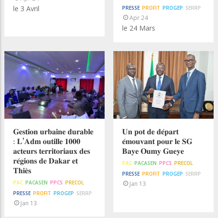
le 3 Avril
PRESSE
PROFIT
PROGEP
SERRP
Apr 24
le 24 Mars
𝐆𝐞𝐬𝐭𝐢𝐨𝐧 𝐮𝐫𝐛𝐚𝐢𝐧𝐞 𝐝𝐮𝐫𝐚𝐛𝐥𝐞
𝐔𝐧 𝐩𝐨𝐭 𝐝𝐞 𝐝𝐞́𝐩𝐚𝐫𝐭
: 𝐋’𝐀𝐝𝐦 𝐨𝐮𝐭𝐢𝐥𝐥𝐞 𝟏𝟎𝟎𝟎
𝐞́𝐦𝐨𝐮𝐯𝐚𝐧𝐭 𝐩𝐨𝐮𝐫 𝐥𝐞 𝐒𝐆
𝐚𝐜𝐭𝐞𝐮𝐫𝐬 𝐭𝐞𝐫𝐫𝐢𝐭𝐨𝐫𝐢𝐚𝐮𝐱 𝐝𝐞𝐬
𝐁𝐚𝐲𝐞 𝐎𝐮𝐦𝐲 𝐆𝐮𝐞𝐲𝐞
𝐫𝐞́𝐠𝐢𝐨𝐧𝐬 𝐝𝐞 𝐃𝐚𝐤𝐚𝐫 𝐞𝐭
PAC
PACASEN
PPCS
PRECOL
𝐓𝐡𝐢𝐞̀𝐬
PRESSE
PROFIT
PROGEP
SERRP
PAC
PACASEN
PPCS
PRECOL
Jan 13
PRESSE
PROFIT
PROGEP
SERRP
Jan 13