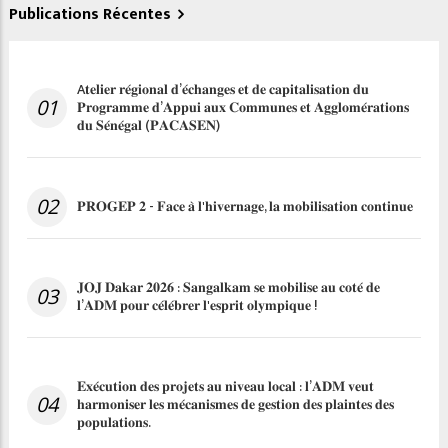
Publications Récentes
A𝐭𝐞𝐥𝐢𝐞𝐫 𝐫𝐞́𝐠𝐢𝐨𝐧𝐚𝐥 𝐝’𝐞́𝐜𝐡𝐚𝐧𝐠𝐞𝐬 𝐞𝐭 𝐝𝐞 𝐜𝐚𝐩𝐢𝐭𝐚𝐥𝐢𝐬𝐚𝐭𝐢𝐨𝐧 𝐝𝐮
01
𝐏𝐫𝐨𝐠𝐫𝐚𝐦𝐦𝐞 𝐝’𝐀𝐩𝐩𝐮𝐢 𝐚𝐮𝐱 𝐂𝐨𝐦𝐦𝐮𝐧𝐞𝐬 𝐞𝐭 𝐀𝐠𝐠𝐥𝐨𝐦𝐞́𝐫𝐚𝐭𝐢𝐨𝐧𝐬
𝐝𝐮 𝐒𝐞́𝐧𝐞́𝐠𝐚𝐥 (𝐏𝐀𝐂𝐀𝐒𝐄𝐍)
02
𝐏𝐑𝐎𝐆𝐄𝐏 𝟐 - 𝐅𝐚𝐜𝐞 𝐚̀ 𝐥'𝐡𝐢𝐯𝐞𝐫𝐧𝐚𝐠𝐞, 𝐥𝐚 𝐦𝐨𝐛𝐢𝐥𝐢𝐬𝐚𝐭𝐢𝐨𝐧 𝐜𝐨𝐧𝐭𝐢𝐧𝐮𝐞
𝐉𝐎𝐉 𝐃𝐚𝐤𝐚𝐫 𝟐𝟎𝟐𝟔 : 𝐒𝐚𝐧𝐠𝐚𝐥𝐤𝐚𝐦 𝐬𝐞 𝐦𝐨𝐛𝐢𝐥𝐢𝐬𝐞 𝐚𝐮 𝐜𝐨𝐭𝐞́ 𝐝𝐞
03
𝐥’𝐀𝐃𝐌 𝐩𝐨𝐮𝐫 𝐜𝐞́𝐥𝐞́𝐛𝐫𝐞𝐫 𝐥'𝐞𝐬𝐩𝐫𝐢𝐭 𝐨𝐥𝐲𝐦𝐩𝐢𝐪𝐮𝐞 !
𝐄𝐱𝐞́𝐜𝐮𝐭𝐢𝐨𝐧 𝐝𝐞𝐬 𝐩𝐫𝐨𝐣𝐞𝐭𝐬 𝐚𝐮 𝐧𝐢𝐯𝐞𝐚𝐮 𝐥𝐨𝐜𝐚𝐥 : 𝐥’𝐀𝐃𝐌 𝐯𝐞𝐮𝐭
04
𝐡𝐚𝐫𝐦𝐨𝐧𝐢𝐬𝐞𝐫 𝐥𝐞𝐬 𝐦𝐞́𝐜𝐚𝐧𝐢𝐬𝐦𝐞𝐬 𝐝𝐞 𝐠𝐞𝐬𝐭𝐢𝐨𝐧 𝐝𝐞𝐬 𝐩𝐥𝐚𝐢𝐧𝐭𝐞𝐬 𝐝𝐞𝐬
𝐩𝐨𝐩𝐮𝐥𝐚𝐭𝐢𝐨𝐧𝐬.