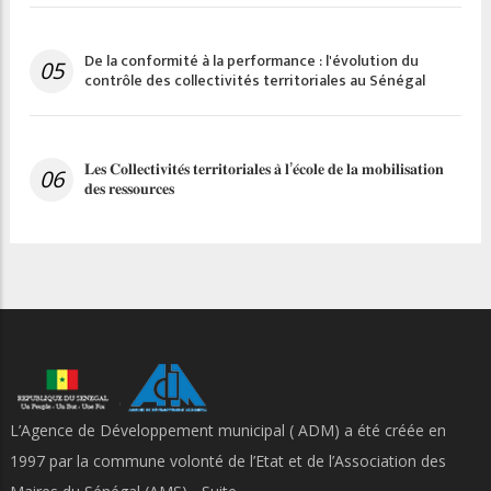
De la conformité à la performance : l'évolution du
05
contrôle des collectivités territoriales au Sénégal
𝐋𝐞𝐬 𝐂𝐨𝐥𝐥𝐞𝐜𝐭𝐢𝐯𝐢𝐭𝐞́𝐬 𝐭𝐞𝐫𝐫𝐢𝐭𝐨𝐫𝐢𝐚𝐥𝐞𝐬 𝐚̀ 𝐥’𝐞́𝐜𝐨𝐥𝐞 𝐝𝐞 𝐥𝐚 𝐦𝐨𝐛𝐢𝐥𝐢𝐬𝐚𝐭𝐢𝐨𝐧
06
𝐝𝐞𝐬 𝐫𝐞𝐬𝐬𝐨𝐮𝐫𝐜𝐞𝐬
L’Agence de Développement municipal ( ADM) a été créée en
1997 par la commune volonté de l’Etat et de l’Association des