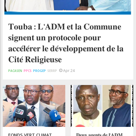
𝐓𝐨𝐮𝐛𝐚 : 𝐋'𝐀𝐃𝐌 𝐞𝐭 𝐥𝐚 𝐂𝐨𝐦𝐦𝐮𝐧𝐞
𝐬𝐢𝐠𝐧𝐞𝐧𝐭 𝐮𝐧 𝐩𝐫𝐨𝐭𝐨𝐜𝐨𝐥𝐞 𝐩𝐨𝐮𝐫
𝐚𝐜𝐜𝐞́𝐥𝐞́𝐫𝐞𝐫 𝐥𝐞 𝐝𝐞́𝐯𝐞𝐥𝐨𝐩𝐩𝐞𝐦𝐞𝐧𝐭 𝐝𝐞 𝐥𝐚
𝐂𝐢𝐭𝐞́ 𝐑𝐞𝐥𝐢𝐠𝐢𝐞𝐮𝐬𝐞
Apr 24
PACASEN
PPCS
PROGEP
SERRP
FONDS VERT CLIMAT
𝐃𝐞𝐮𝐱 𝐚𝐠𝐞𝐧𝐭𝐬 𝐝𝐞 𝐥'𝐀𝐃𝐌