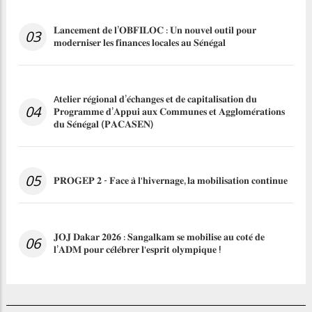
𝐋𝐚𝐧𝐜𝐞𝐦𝐞𝐧𝐭 𝐝𝐞 𝐥’𝐎𝐁𝐅𝐈𝐋𝐎𝐂 : 𝐔𝐧 𝐧𝐨𝐮𝐯𝐞𝐥 𝐨𝐮𝐭𝐢𝐥 𝐩𝐨𝐮𝐫
03
𝐦𝐨𝐝𝐞𝐫𝐧𝐢𝐬𝐞𝐫 𝐥𝐞𝐬 𝐟𝐢𝐧𝐚𝐧𝐜𝐞𝐬 𝐥𝐨𝐜𝐚𝐥𝐞𝐬 𝐚𝐮 𝐒𝐞́𝐧𝐞́𝐠𝐚𝐥
A𝐭𝐞𝐥𝐢𝐞𝐫 𝐫𝐞́𝐠𝐢𝐨𝐧𝐚𝐥 𝐝’𝐞́𝐜𝐡𝐚𝐧𝐠𝐞𝐬 𝐞𝐭 𝐝𝐞 𝐜𝐚𝐩𝐢𝐭𝐚𝐥𝐢𝐬𝐚𝐭𝐢𝐨𝐧 𝐝𝐮
04
𝐏𝐫𝐨𝐠𝐫𝐚𝐦𝐦𝐞 𝐝’𝐀𝐩𝐩𝐮𝐢 𝐚𝐮𝐱 𝐂𝐨𝐦𝐦𝐮𝐧𝐞𝐬 𝐞𝐭 𝐀𝐠𝐠𝐥𝐨𝐦𝐞́𝐫𝐚𝐭𝐢𝐨𝐧𝐬
𝐝𝐮 𝐒𝐞́𝐧𝐞́𝐠𝐚𝐥 (𝐏𝐀𝐂𝐀𝐒𝐄𝐍)
05
𝐏𝐑𝐎𝐆𝐄𝐏 𝟐 - 𝐅𝐚𝐜𝐞 𝐚̀ 𝐥'𝐡𝐢𝐯𝐞𝐫𝐧𝐚𝐠𝐞, 𝐥𝐚 𝐦𝐨𝐛𝐢𝐥𝐢𝐬𝐚𝐭𝐢𝐨𝐧 𝐜𝐨𝐧𝐭𝐢𝐧𝐮𝐞
𝐉𝐎𝐉 𝐃𝐚𝐤𝐚𝐫 𝟐𝟎𝟐𝟔 : 𝐒𝐚𝐧𝐠𝐚𝐥𝐤𝐚𝐦 𝐬𝐞 𝐦𝐨𝐛𝐢𝐥𝐢𝐬𝐞 𝐚𝐮 𝐜𝐨𝐭𝐞́ 𝐝𝐞
06
𝐥’𝐀𝐃𝐌 𝐩𝐨𝐮𝐫 𝐜𝐞́𝐥𝐞́𝐛𝐫𝐞𝐫 𝐥'𝐞𝐬𝐩𝐫𝐢𝐭 𝐨𝐥𝐲𝐦𝐩𝐢𝐪𝐮𝐞 !