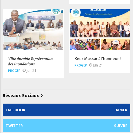
𝑽𝒊𝒍𝒍𝒆 𝒅𝒖𝒓𝒂𝒃𝒍𝒆 & 𝒑𝒓𝒆́𝒗𝒆𝒏𝒕𝒊𝒐𝒏
Keur Massar à l'honneur !
𝒅𝒆𝒔 𝒊𝒏𝒐𝒏𝒅𝒂𝒕𝒊𝒐𝒏𝒔
Jun 21
PROGEP
Jun 21
PROGEP
Réseaux Sociaux
FACEBOOK
AIMER
TWITTER
SUIVRE