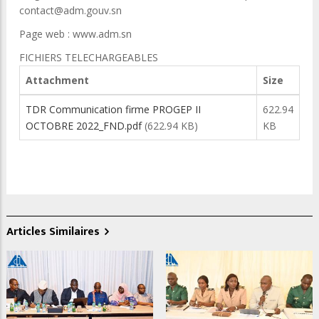
contact@adm.gouv.sn
Page web : www.adm.sn
FICHIERS TELECHARGEABLES
Attachment
Size
TDR Communication firme PROGEP II
622.94
OCTOBRE 2022_FND.pdf
(622.94 KB)
KB
Articles Similaires