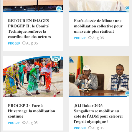
𝐑𝐄𝐓𝐎𝐔𝐑 𝐄𝐍 𝐈𝐌𝐀𝐆𝐄𝐒
𝐅𝐨𝐫𝐞̂𝐭 𝐜𝐥𝐚𝐬𝐬𝐞́𝐞 𝐝𝐞 𝐌𝐛𝐚𝐨 : 𝐮𝐧𝐞
𝐏𝐑𝐎𝐆𝐄𝐏 𝐈𝐈 : 𝐥𝐞 𝐂𝐨𝐦𝐢𝐭𝐞́
𝐦𝐨𝐛𝐢𝐥𝐢𝐬𝐚𝐭𝐢𝐨𝐧 𝐜𝐨𝐥𝐥𝐞𝐜𝐭𝐢𝐯𝐞 𝐩𝐨𝐮𝐫
𝐓𝐞𝐜𝐡𝐧𝐢𝐪𝐮𝐞 𝐫𝐞𝐧𝐟𝐨𝐫𝐜𝐞 𝐥𝐚
𝐮𝐧 𝐚𝐯𝐞𝐧𝐢𝐫 𝐩𝐥𝐮𝐬 𝐫𝐞́𝐬𝐢𝐥𝐢𝐞𝐧𝐭
𝐜𝐨𝐨𝐫𝐝𝐢𝐧𝐚𝐭𝐢𝐨𝐧 𝐝𝐞𝐬 𝐚𝐜𝐭𝐞𝐮𝐫𝐬
Aug 06
PROGEP
Aug 06
PROGEP
𝐏𝐑𝐎𝐆𝐄𝐏 𝟐 - 𝐅𝐚𝐜𝐞 𝐚̀
𝐉𝐎𝐉 𝐃𝐚𝐤𝐚𝐫 𝟐𝟎𝟐𝟔 :
𝐥'𝐡𝐢𝐯𝐞𝐫𝐧𝐚𝐠𝐞, 𝐥𝐚 𝐦𝐨𝐛𝐢𝐥𝐢𝐬𝐚𝐭𝐢𝐨𝐧
𝐒𝐚𝐧𝐠𝐚𝐥𝐤𝐚𝐦 𝐬𝐞 𝐦𝐨𝐛𝐢𝐥𝐢𝐬𝐞 𝐚𝐮
𝐜𝐨𝐧𝐭𝐢𝐧𝐮𝐞
𝐜𝐨𝐭𝐞́ 𝐝𝐞 𝐥’𝐀𝐃𝐌 𝐩𝐨𝐮𝐫 𝐜𝐞́𝐥𝐞́𝐛𝐫𝐞𝐫
𝐥'𝐞𝐬𝐩𝐫𝐢𝐭 𝐨𝐥𝐲𝐦𝐩𝐢𝐪𝐮𝐞 !
Aug 05
PROGEP
Aug 05
PROGEP