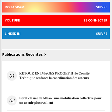
INSTAGRAM
SUIVRE
YOUTUBE
SE CONNECTER
LINKED IN
SUIVRE
Publications Récentes
𝐑𝐄𝐓𝐎𝐔𝐑 𝐄𝐍 𝐈𝐌𝐀𝐆𝐄𝐒 𝐏𝐑𝐎𝐆𝐄𝐏 𝐈𝐈 : 𝐥𝐞 𝐂𝐨𝐦𝐢𝐭𝐞́
01
𝐓𝐞𝐜𝐡𝐧𝐢𝐪𝐮𝐞 𝐫𝐞𝐧𝐟𝐨𝐫𝐜𝐞 𝐥𝐚 𝐜𝐨𝐨𝐫𝐝𝐢𝐧𝐚𝐭𝐢𝐨𝐧 𝐝𝐞𝐬 𝐚𝐜𝐭𝐞𝐮𝐫𝐬
𝐅𝐨𝐫𝐞̂𝐭 𝐜𝐥𝐚𝐬𝐬𝐞́𝐞 𝐝𝐞 𝐌𝐛𝐚𝐨 : 𝐮𝐧𝐞 𝐦𝐨𝐛𝐢𝐥𝐢𝐬𝐚𝐭𝐢𝐨𝐧 𝐜𝐨𝐥𝐥𝐞𝐜𝐭𝐢𝐯𝐞 𝐩𝐨𝐮𝐫
02
𝐮𝐧 𝐚𝐯𝐞𝐧𝐢𝐫 𝐩𝐥𝐮𝐬 𝐫𝐞́𝐬𝐢𝐥𝐢𝐞𝐧𝐭