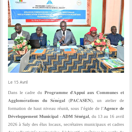
Le 15 Avril
Dans le cadre du
𝐏𝐫𝐨𝐠𝐫𝐚𝐦𝐦𝐞
𝐝
'
𝐀𝐩𝐩𝐮𝐢
𝐚𝐮𝐱
𝐂𝐨𝐦𝐦𝐮𝐧𝐞𝐬
𝐞𝐭
𝐀𝐠𝐠𝐥𝐨𝐦𝐞
𝐫𝐚𝐭𝐢𝐨𝐧𝐬
𝐝𝐮
𝐒𝐞
𝐧𝐞
𝐠𝐚𝐥
(
𝐏𝐀𝐂𝐀𝐒𝐄𝐍
), un atelier de
formation de haut niveau réunit, sous l’égide de l’
Agence de
Développement Municipal - ADM Sénégal
, du 13 au 16 avril
2026 à Saly des élus locaux, secrétaires municipaux et cadres