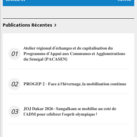
Publications Récentes
A𝐭𝐞𝐥𝐢𝐞𝐫 𝐫𝐞́𝐠𝐢𝐨𝐧𝐚𝐥 𝐝’𝐞́𝐜𝐡𝐚𝐧𝐠𝐞𝐬 𝐞𝐭 𝐝𝐞 𝐜𝐚𝐩𝐢𝐭𝐚𝐥𝐢𝐬𝐚𝐭𝐢𝐨𝐧 𝐝𝐮
01
𝐏𝐫𝐨𝐠𝐫𝐚𝐦𝐦𝐞 𝐝’𝐀𝐩𝐩𝐮𝐢 𝐚𝐮𝐱 𝐂𝐨𝐦𝐦𝐮𝐧𝐞𝐬 𝐞𝐭 𝐀𝐠𝐠𝐥𝐨𝐦𝐞́𝐫𝐚𝐭𝐢𝐨𝐧𝐬
𝐝𝐮 𝐒𝐞́𝐧𝐞́𝐠𝐚𝐥 (𝐏𝐀𝐂𝐀𝐒𝐄𝐍)
02
𝐏𝐑𝐎𝐆𝐄𝐏 𝟐 - 𝐅𝐚𝐜𝐞 𝐚̀ 𝐥'𝐡𝐢𝐯𝐞𝐫𝐧𝐚𝐠𝐞, 𝐥𝐚 𝐦𝐨𝐛𝐢𝐥𝐢𝐬𝐚𝐭𝐢𝐨𝐧 𝐜𝐨𝐧𝐭𝐢𝐧𝐮𝐞
𝐉𝐎𝐉 𝐃𝐚𝐤𝐚𝐫 𝟐𝟎𝟐𝟔 : 𝐒𝐚𝐧𝐠𝐚𝐥𝐤𝐚𝐦 𝐬𝐞 𝐦𝐨𝐛𝐢𝐥𝐢𝐬𝐞 𝐚𝐮 𝐜𝐨𝐭𝐞́ 𝐝𝐞
03
𝐥’𝐀𝐃𝐌 𝐩𝐨𝐮𝐫 𝐜𝐞́𝐥𝐞́𝐛𝐫𝐞𝐫 𝐥'𝐞𝐬𝐩𝐫𝐢𝐭 𝐨𝐥𝐲𝐦𝐩𝐢𝐪𝐮𝐞 !