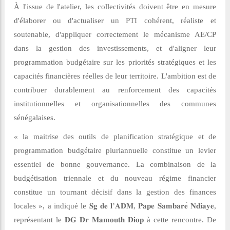
À l'issue de l'atelier, les collectivités doivent être en mesure
d'élaborer ou d'actualiser un PTI cohérent, réaliste et
soutenable, d'appliquer correctement le mécanisme AE/CP
dans la gestion des investissements, et d'aligner leur
programmation budgétaire sur les priorités stratégiques et les
capacités financières réelles de leur territoire. L'ambition est de
contribuer durablement au renforcement des capacités
institutionnelles et organisationnelles des communes
sénégalaises.
« la maitrise des outils de planification stratégique et de
programmation budgétaire pluriannuelle constitue un levier
essentiel de bonne gouvernance. La combinaison de la
budgétisation triennale et du nouveau régime financier
constitue un tournant décisif dans la gestion des finances
locales », a indiqué le
𝐒𝐠
𝐝𝐞
𝐥
’
𝐀𝐃𝐌
,
𝐏𝐚𝐩𝐞
𝐒𝐚𝐦𝐛𝐚𝐫𝐞
́
𝐍𝐝𝐢𝐚𝐲𝐞
,
représentant le
𝐃𝐆
𝐃𝐫
𝐌𝐚𝐦𝐨𝐮𝐭𝐡
𝐃𝐢𝐨𝐩
à cette rencontre. De