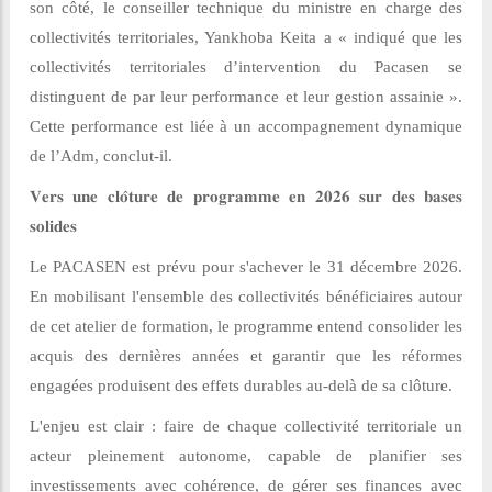
son côté, le conseiller technique du ministre en charge des
collectivités territoriales, Yankhoba Keita a « indiqué que les
collectivités territoriales d’intervention du Pacasen se
distinguent de par leur performance et leur gestion assainie ».
Cette performance est liée à un accompagnement dynamique
de l’Adm, conclut-il.
𝐕𝐞𝐫𝐬
𝐮𝐧𝐞
𝐜𝐥𝐨̂𝐭𝐮𝐫𝐞
𝐝𝐞
𝐩𝐫𝐨𝐠𝐫𝐚𝐦𝐦𝐞
𝐞𝐧
𝟐𝟎𝟐𝟔
𝐬𝐮𝐫
𝐝𝐞𝐬
𝐛𝐚𝐬𝐞𝐬
𝐬𝐨𝐥𝐢𝐝𝐞𝐬
Le PACASEN est prévu pour s'achever le 31 décembre 2026.
En mobilisant l'ensemble des collectivités bénéficiaires autour
de cet atelier de formation, le programme entend consolider les
acquis des dernières années et garantir que les réformes
engagées produisent des effets durables au-delà de sa clôture.
L'enjeu est clair : faire de chaque collectivité territoriale un
acteur pleinement autonome, capable de planifier ses
investissements avec cohérence, de gérer ses finances avec