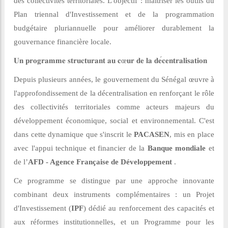
des collectivités territoriales. L'objectif : maîtriser les outils du
Plan triennal d'Investissement et de la programmation
budgétaire pluriannuelle pour améliorer durablement la
gouvernance financière locale.
𝐔𝐧
𝐩𝐫𝐨𝐠𝐫𝐚𝐦𝐦𝐞
𝐬𝐭𝐫𝐮𝐜𝐭𝐮𝐫𝐚𝐧𝐭
𝐚𝐮
𝐜
œ
𝐮𝐫
𝐝𝐞
𝐥𝐚
𝐝𝐞
𝐜𝐞𝐧𝐭𝐫𝐚𝐥𝐢𝐬𝐚𝐭𝐢𝐨𝐧
Depuis plusieurs années, le gouvernement du Sénégal œuvre à
l'approfondissement de la décentralisation en renforçant le rôle
des collectivités territoriales comme acteurs majeurs du
développement économique, social et environnemental. C'est
dans cette dynamique que s'inscrit le
PACASEN
, mis en place
avec l'appui technique et financier de la
Banque mondiale
et
de l’
AFD - Agence Française de Développement
.
Ce programme se distingue par une approche innovante
combinant deux instruments complémentaires : un Projet
d'Investissement (
IPF
) dédié au renforcement des capacités et
aux réformes institutionnelles, et un Programme pour les