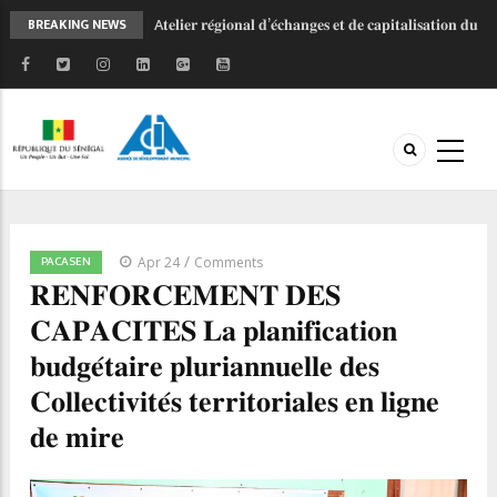
A𝐭𝐞𝐥𝐢𝐞𝐫 𝐫𝐞́𝐠𝐢𝐨𝐧𝐚𝐥 𝐝’𝐞́𝐜𝐡𝐚𝐧𝐠𝐞𝐬 𝐞𝐭 𝐝𝐞 𝐜𝐚𝐩𝐢𝐭𝐚𝐥𝐢𝐬𝐚𝐭𝐢𝐨𝐧 𝐝𝐮
BREAKING NEWS
𝐏𝐫𝐨𝐠𝐫𝐚𝐦𝐦𝐞 𝐝’𝐀𝐩𝐩𝐮𝐢 𝐚𝐮𝐱 𝐂𝐨𝐦𝐦𝐮𝐧𝐞𝐬 𝐞𝐭
𝐀𝐠𝐠𝐥𝐨𝐦𝐞́𝐫𝐚𝐭𝐢𝐨𝐧𝐬 𝐝𝐮 𝐒𝐞́𝐧𝐞́𝐠𝐚𝐥 (𝐏𝐀𝐂𝐀𝐒𝐄𝐍)
𝐄𝐱𝐞́𝐜𝐮𝐭𝐢𝐨𝐧 𝐝𝐞𝐬 𝐩𝐫𝐨𝐣𝐞𝐭𝐬 𝐚𝐮 𝐧𝐢𝐯𝐞𝐚𝐮 𝐥𝐨𝐜𝐚𝐥 : 𝐥’𝐀𝐃𝐌 𝐯𝐞𝐮𝐭
𝐡𝐚𝐫𝐦𝐨𝐧𝐢𝐬𝐞𝐫 𝐥𝐞𝐬 𝐦𝐞́𝐜𝐚𝐧𝐢𝐬𝐦𝐞𝐬 𝐝𝐞 𝐠𝐞𝐬𝐭𝐢𝐨𝐧 𝐝𝐞𝐬 𝐩𝐥𝐚𝐢𝐧𝐭𝐞𝐬
𝐝𝐞𝐬 𝐩𝐨𝐩𝐮𝐥𝐚𝐭𝐢𝐨𝐧𝐬.
𝐉𝐎𝐉 𝐃𝐚𝐤𝐚𝐫 𝟐𝟎𝟐𝟔 : 𝐒𝐚𝐧𝐠𝐚𝐥𝐤𝐚𝐦 𝐬𝐞 𝐦𝐨𝐛𝐢𝐥𝐢𝐬𝐞 𝐚𝐮 𝐜𝐨𝐭𝐞́
𝐝𝐞 𝐥’𝐀𝐃𝐌 𝐩𝐨𝐮𝐫 𝐜𝐞́𝐥𝐞́𝐛𝐫𝐞𝐫 𝐥'𝐞𝐬𝐩𝐫𝐢𝐭 𝐨𝐥𝐲𝐦𝐩𝐢𝐪𝐮𝐞 !
𝐋𝐞𝐬 𝐂𝐨𝐥𝐥𝐞𝐜𝐭𝐢𝐯𝐢𝐭𝐞́𝐬 𝐭𝐞𝐫𝐫𝐢𝐭𝐨𝐫𝐢𝐚𝐥𝐞𝐬 𝐚̀ 𝐥’𝐞́𝐜𝐨𝐥𝐞 𝐝𝐞 𝐥𝐚
/
PACASEN
𝐦𝐨𝐛𝐢𝐥𝐢𝐬𝐚𝐭𝐢𝐨𝐧 𝐝𝐞𝐬 𝐫𝐞𝐬𝐬𝐨𝐮𝐫𝐜𝐞𝐬
Apr 24
Comments
𝐑𝐄𝐍𝐅𝐎𝐑𝐂𝐄𝐌𝐄𝐍𝐓 𝐃𝐄𝐒
𝐏𝐑𝐎𝐆𝐄𝐏 𝟐 - 𝐅𝐚𝐜𝐞 𝐚̀ 𝐥'𝐡𝐢𝐯𝐞𝐫𝐧𝐚𝐠𝐞, 𝐥𝐚 𝐦𝐨𝐛𝐢𝐥𝐢𝐬𝐚𝐭𝐢𝐨𝐧
𝐜𝐨𝐧𝐭𝐢𝐧𝐮𝐞
𝐂𝐀𝐏𝐀𝐂𝐈𝐓𝐄𝐒 𝐋𝐚 𝐩𝐥𝐚𝐧𝐢𝐟𝐢𝐜𝐚𝐭𝐢𝐨𝐧
𝐛𝐮𝐝𝐠𝐞́𝐭𝐚𝐢𝐫𝐞 𝐩𝐥𝐮𝐫𝐢𝐚𝐧𝐧𝐮𝐞𝐥𝐥𝐞 𝐝𝐞𝐬
𝐂𝐨𝐥𝐥𝐞𝐜𝐭𝐢𝐯𝐢𝐭𝐞́𝐬 𝐭𝐞𝐫𝐫𝐢𝐭𝐨𝐫𝐢𝐚𝐥𝐞𝐬 𝐞𝐧 𝐥𝐢𝐠𝐧𝐞
𝐝𝐞 𝐦𝐢𝐫𝐞