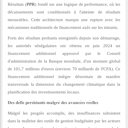
Résultats (
PPR
) fondé sur une logique de performance, où les
décaissements sont conditionnés à l'atteinte de résultats
mesurables. Cette architecture marque une rupture avec les
mécanismes traditionnels de financement axés sur les intrants.
Forts des résultats probants enregistrés depuis son démarrage,
les autorités sénégalaises ont obtenu en juin 2024 un
financement additionnel approuvé par le Conseil
d'administration de la Banque mondiale, d'un montant global
de 101,7 millions d'euros (environ 70 milliards de FCFA). Ce
financement additionnel intègre désormais de manière
transversale la dimension du changement climatique dans la
planification des investissements locaux.
𝐃𝐞𝐬
𝐝𝐞
𝐟𝐢𝐬
𝐩𝐞𝐫𝐬𝐢𝐬𝐭𝐚𝐧𝐭𝐬
𝐦𝐚𝐥𝐠𝐫𝐞
́
𝐝𝐞𝐬
𝐚𝐯𝐚𝐧𝐜𝐞
𝐞𝐬
𝐫𝐞
𝐞𝐥𝐥𝐞𝐬
Malgré les progrès accomplis, des insuffisances subsistent
dans la maîtrise des outils de gestion budgétaire par les acteurs