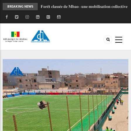
𝐅𝐨𝐫𝐞̂𝐭 𝐜𝐥𝐚𝐬𝐬𝐞́𝐞 𝐝𝐞 𝐌𝐛𝐚𝐨 : 𝐮𝐧𝐞 𝐦𝐨𝐛𝐢𝐥𝐢𝐬𝐚𝐭𝐢𝐨𝐧 𝐜𝐨𝐥𝐥𝐞𝐜𝐭𝐢𝐯𝐞
BREAKING NEWS
𝐩𝐨𝐮𝐫 𝐮𝐧 𝐚𝐯𝐞𝐧𝐢𝐫 𝐩𝐥𝐮𝐬 𝐫𝐞́𝐬𝐢𝐥𝐢𝐞𝐧𝐭
𝐋𝐚𝐧𝐜𝐞𝐦𝐞𝐧𝐭 𝐝𝐞 𝐥’𝐎𝐁𝐅𝐈𝐋𝐎𝐂 : 𝐔𝐧 𝐧𝐨𝐮𝐯𝐞𝐥 𝐨𝐮𝐭𝐢𝐥 𝐩𝐨𝐮𝐫
𝐦𝐨𝐝𝐞𝐫𝐧𝐢𝐬𝐞𝐫 𝐥𝐞𝐬 𝐟𝐢𝐧𝐚𝐧𝐜𝐞𝐬 𝐥𝐨𝐜𝐚𝐥𝐞𝐬 𝐚𝐮 𝐒𝐞́𝐧𝐞́𝐠𝐚𝐥
𝐏𝐑𝐎𝐆𝐄𝐏 𝟐 - 𝐅𝐚𝐜𝐞 𝐚̀ 𝐥'𝐡𝐢𝐯𝐞𝐫𝐧𝐚𝐠𝐞, 𝐥𝐚 𝐦𝐨𝐛𝐢𝐥𝐢𝐬𝐚𝐭𝐢𝐨𝐧
𝐜𝐨𝐧𝐭𝐢𝐧𝐮𝐞
𝐉𝐎𝐉 𝐃𝐚𝐤𝐚𝐫 𝟐𝟎𝟐𝟔 : 𝐒𝐚𝐧𝐠𝐚𝐥𝐤𝐚𝐦 𝐬𝐞 𝐦𝐨𝐛𝐢𝐥𝐢𝐬𝐞 𝐚𝐮 𝐜𝐨𝐭𝐞́
𝐝𝐞 𝐥’𝐀𝐃𝐌 𝐩𝐨𝐮𝐫 𝐜𝐞́𝐥𝐞́𝐛𝐫𝐞𝐫 𝐥'𝐞𝐬𝐩𝐫𝐢𝐭 𝐨𝐥𝐲𝐦𝐩𝐢𝐪𝐮𝐞 !
𝐑𝐄𝐓𝐎𝐔𝐑 𝐄𝐍 𝐈𝐌𝐀𝐆𝐄𝐒 𝐏𝐑𝐎𝐆𝐄𝐏 𝐈𝐈 : 𝐥𝐞 𝐂𝐨𝐦𝐢𝐭𝐞́
𝐓𝐞𝐜𝐡𝐧𝐢𝐪𝐮𝐞 𝐫𝐞𝐧𝐟𝐨𝐫𝐜𝐞 𝐥𝐚 𝐜𝐨𝐨𝐫𝐝𝐢𝐧𝐚𝐭𝐢𝐨𝐧 𝐝𝐞𝐬 𝐚𝐜𝐭𝐞𝐮𝐫𝐬