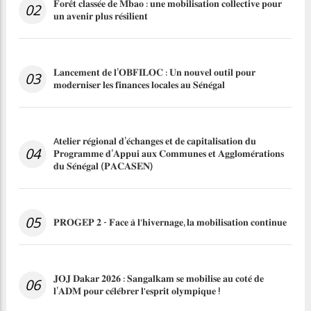
𝐅𝐨𝐫𝐞̂𝐭 𝐜𝐥𝐚𝐬𝐬𝐞́𝐞 𝐝𝐞 𝐌𝐛𝐚𝐨 : 𝐮𝐧𝐞 𝐦𝐨𝐛𝐢𝐥𝐢𝐬𝐚𝐭𝐢𝐨𝐧 𝐜𝐨𝐥𝐥𝐞𝐜𝐭𝐢𝐯𝐞 𝐩𝐨𝐮𝐫
02
𝐮𝐧 𝐚𝐯𝐞𝐧𝐢𝐫 𝐩𝐥𝐮𝐬 𝐫𝐞́𝐬𝐢𝐥𝐢𝐞𝐧𝐭
𝐋𝐚𝐧𝐜𝐞𝐦𝐞𝐧𝐭 𝐝𝐞 𝐥’𝐎𝐁𝐅𝐈𝐋𝐎𝐂 : 𝐔𝐧 𝐧𝐨𝐮𝐯𝐞𝐥 𝐨𝐮𝐭𝐢𝐥 𝐩𝐨𝐮𝐫
03
𝐦𝐨𝐝𝐞𝐫𝐧𝐢𝐬𝐞𝐫 𝐥𝐞𝐬 𝐟𝐢𝐧𝐚𝐧𝐜𝐞𝐬 𝐥𝐨𝐜𝐚𝐥𝐞𝐬 𝐚𝐮 𝐒𝐞́𝐧𝐞́𝐠𝐚𝐥
A𝐭𝐞𝐥𝐢𝐞𝐫 𝐫𝐞́𝐠𝐢𝐨𝐧𝐚𝐥 𝐝’𝐞́𝐜𝐡𝐚𝐧𝐠𝐞𝐬 𝐞𝐭 𝐝𝐞 𝐜𝐚𝐩𝐢𝐭𝐚𝐥𝐢𝐬𝐚𝐭𝐢𝐨𝐧 𝐝𝐮
04
𝐏𝐫𝐨𝐠𝐫𝐚𝐦𝐦𝐞 𝐝’𝐀𝐩𝐩𝐮𝐢 𝐚𝐮𝐱 𝐂𝐨𝐦𝐦𝐮𝐧𝐞𝐬 𝐞𝐭 𝐀𝐠𝐠𝐥𝐨𝐦𝐞́𝐫𝐚𝐭𝐢𝐨𝐧𝐬
𝐝𝐮 𝐒𝐞́𝐧𝐞́𝐠𝐚𝐥 (𝐏𝐀𝐂𝐀𝐒𝐄𝐍)
05
𝐏𝐑𝐎𝐆𝐄𝐏 𝟐 - 𝐅𝐚𝐜𝐞 𝐚̀ 𝐥'𝐡𝐢𝐯𝐞𝐫𝐧𝐚𝐠𝐞, 𝐥𝐚 𝐦𝐨𝐛𝐢𝐥𝐢𝐬𝐚𝐭𝐢𝐨𝐧 𝐜𝐨𝐧𝐭𝐢𝐧𝐮𝐞
𝐉𝐎𝐉 𝐃𝐚𝐤𝐚𝐫 𝟐𝟎𝟐𝟔 : 𝐒𝐚𝐧𝐠𝐚𝐥𝐤𝐚𝐦 𝐬𝐞 𝐦𝐨𝐛𝐢𝐥𝐢𝐬𝐞 𝐚𝐮 𝐜𝐨𝐭𝐞́ 𝐝𝐞
06
𝐥’𝐀𝐃𝐌 𝐩𝐨𝐮𝐫 𝐜𝐞́𝐥𝐞́𝐛𝐫𝐞𝐫 𝐥'𝐞𝐬𝐩𝐫𝐢𝐭 𝐨𝐥𝐲𝐦𝐩𝐢𝐪𝐮𝐞 !