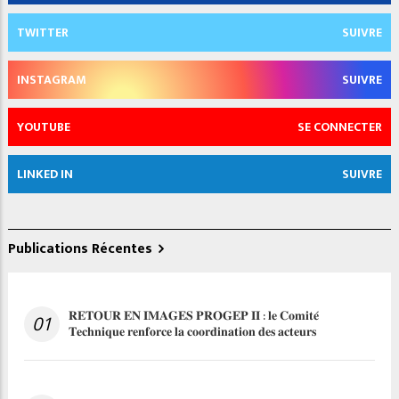
TWITTER
SUIVRE
INSTAGRAM
SUIVRE
YOUTUBE
SE CONNECTER
LINKED IN
SUIVRE
Publications Récentes
𝐑𝐄𝐓𝐎𝐔𝐑 𝐄𝐍 𝐈𝐌𝐀𝐆𝐄𝐒 𝐏𝐑𝐎𝐆𝐄𝐏 𝐈𝐈 : 𝐥𝐞 𝐂𝐨𝐦𝐢𝐭𝐞́
01
𝐓𝐞𝐜𝐡𝐧𝐢𝐪𝐮𝐞 𝐫𝐞𝐧𝐟𝐨𝐫𝐜𝐞 𝐥𝐚 𝐜𝐨𝐨𝐫𝐝𝐢𝐧𝐚𝐭𝐢𝐨𝐧 𝐝𝐞𝐬 𝐚𝐜𝐭𝐞𝐮𝐫𝐬