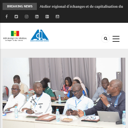
A𝐭𝐞𝐥𝐢𝐞𝐫 𝐫𝐞́𝐠𝐢𝐨𝐧𝐚𝐥 𝐝’𝐞́𝐜𝐡𝐚𝐧𝐠𝐞𝐬 𝐞𝐭 𝐝𝐞 𝐜𝐚𝐩𝐢𝐭𝐚𝐥𝐢𝐬𝐚𝐭𝐢𝐨𝐧 𝐝𝐮
BREAKING NEWS
𝐏𝐫𝐨𝐠𝐫𝐚𝐦𝐦𝐞 𝐝’𝐀𝐩𝐩𝐮𝐢 𝐚𝐮𝐱 𝐂𝐨𝐦𝐦𝐮𝐧𝐞𝐬 𝐞𝐭
𝐀𝐠𝐠𝐥𝐨𝐦𝐞́𝐫𝐚𝐭𝐢𝐨𝐧𝐬 𝐝𝐮 𝐒𝐞́𝐧𝐞́𝐠𝐚𝐥 (𝐏𝐀𝐂𝐀𝐒𝐄𝐍)
𝐄𝐱𝐞́𝐜𝐮𝐭𝐢𝐨𝐧 𝐝𝐞𝐬 𝐩𝐫𝐨𝐣𝐞𝐭𝐬 𝐚𝐮 𝐧𝐢𝐯𝐞𝐚𝐮 𝐥𝐨𝐜𝐚𝐥 : 𝐥’𝐀𝐃𝐌 𝐯𝐞𝐮𝐭
𝐡𝐚𝐫𝐦𝐨𝐧𝐢𝐬𝐞𝐫 𝐥𝐞𝐬 𝐦𝐞́𝐜𝐚𝐧𝐢𝐬𝐦𝐞𝐬 𝐝𝐞 𝐠𝐞𝐬𝐭𝐢𝐨𝐧 𝐝𝐞𝐬 𝐩𝐥𝐚𝐢𝐧𝐭𝐞𝐬
𝐝𝐞𝐬 𝐩𝐨𝐩𝐮𝐥𝐚𝐭𝐢𝐨𝐧𝐬.
𝐉𝐎𝐉 𝐃𝐚𝐤𝐚𝐫 𝟐𝟎𝟐𝟔 : 𝐒𝐚𝐧𝐠𝐚𝐥𝐤𝐚𝐦 𝐬𝐞 𝐦𝐨𝐛𝐢𝐥𝐢𝐬𝐞 𝐚𝐮 𝐜𝐨𝐭𝐞́
𝐝𝐞 𝐥’𝐀𝐃𝐌 𝐩𝐨𝐮𝐫 𝐜𝐞́𝐥𝐞́𝐛𝐫𝐞𝐫 𝐥'𝐞𝐬𝐩𝐫𝐢𝐭 𝐨𝐥𝐲𝐦𝐩𝐢𝐪𝐮𝐞 !
𝐋𝐞𝐬 𝐂𝐨𝐥𝐥𝐞𝐜𝐭𝐢𝐯𝐢𝐭𝐞́𝐬 𝐭𝐞𝐫𝐫𝐢𝐭𝐨𝐫𝐢𝐚𝐥𝐞𝐬 𝐚̀ 𝐥’𝐞́𝐜𝐨𝐥𝐞 𝐝𝐞 𝐥𝐚
𝐦𝐨𝐛𝐢𝐥𝐢𝐬𝐚𝐭𝐢𝐨𝐧 𝐝𝐞𝐬 𝐫𝐞𝐬𝐬𝐨𝐮𝐫𝐜𝐞𝐬
𝐏𝐑𝐎𝐆𝐄𝐏 𝟐 - 𝐅𝐚𝐜𝐞 𝐚̀ 𝐥'𝐡𝐢𝐯𝐞𝐫𝐧𝐚𝐠𝐞, 𝐥𝐚 𝐦𝐨𝐛𝐢𝐥𝐢𝐬𝐚𝐭𝐢𝐨𝐧
𝐜𝐨𝐧𝐭𝐢𝐧𝐮𝐞