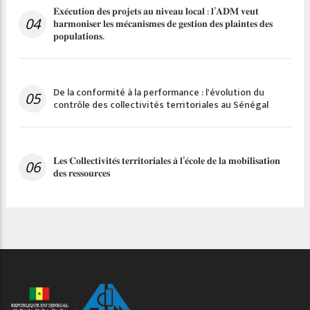
𝐄𝐱𝐞́𝐜𝐮𝐭𝐢𝐨𝐧 𝐝𝐞𝐬 𝐩𝐫𝐨𝐣𝐞𝐭𝐬 𝐚𝐮 𝐧𝐢𝐯𝐞𝐚𝐮 𝐥𝐨𝐜𝐚𝐥 : 𝐥’𝐀𝐃𝐌 𝐯𝐞𝐮𝐭
04
𝐡𝐚𝐫𝐦𝐨𝐧𝐢𝐬𝐞𝐫 𝐥𝐞𝐬 𝐦𝐞́𝐜𝐚𝐧𝐢𝐬𝐦𝐞𝐬 𝐝𝐞 𝐠𝐞𝐬𝐭𝐢𝐨𝐧 𝐝𝐞𝐬 𝐩𝐥𝐚𝐢𝐧𝐭𝐞𝐬 𝐝𝐞𝐬
𝐩𝐨𝐩𝐮𝐥𝐚𝐭𝐢𝐨𝐧𝐬.
De la conformité à la performance : l'évolution du
05
contrôle des collectivités territoriales au Sénégal
𝐋𝐞𝐬 𝐂𝐨𝐥𝐥𝐞𝐜𝐭𝐢𝐯𝐢𝐭𝐞́𝐬 𝐭𝐞𝐫𝐫𝐢𝐭𝐨𝐫𝐢𝐚𝐥𝐞𝐬 𝐚̀ 𝐥’𝐞́𝐜𝐨𝐥𝐞 𝐝𝐞 𝐥𝐚 𝐦𝐨𝐛𝐢𝐥𝐢𝐬𝐚𝐭𝐢𝐨𝐧
06
𝐝𝐞𝐬 𝐫𝐞𝐬𝐬𝐨𝐮𝐫𝐜𝐞𝐬