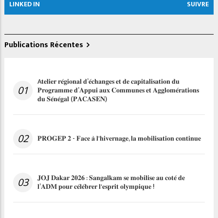
LINKED IN
SUIVRE
Publications Récentes
A𝐭𝐞𝐥𝐢𝐞𝐫 𝐫𝐞́𝐠𝐢𝐨𝐧𝐚𝐥 𝐝’𝐞́𝐜𝐡𝐚𝐧𝐠𝐞𝐬 𝐞𝐭 𝐝𝐞 𝐜𝐚𝐩𝐢𝐭𝐚𝐥𝐢𝐬𝐚𝐭𝐢𝐨𝐧 𝐝𝐮
01
𝐏𝐫𝐨𝐠𝐫𝐚𝐦𝐦𝐞 𝐝’𝐀𝐩𝐩𝐮𝐢 𝐚𝐮𝐱 𝐂𝐨𝐦𝐦𝐮𝐧𝐞𝐬 𝐞𝐭 𝐀𝐠𝐠𝐥𝐨𝐦𝐞́𝐫𝐚𝐭𝐢𝐨𝐧𝐬
𝐝𝐮 𝐒𝐞́𝐧𝐞́𝐠𝐚𝐥 (𝐏𝐀𝐂𝐀𝐒𝐄𝐍)
02
𝐏𝐑𝐎𝐆𝐄𝐏 𝟐 - 𝐅𝐚𝐜𝐞 𝐚̀ 𝐥'𝐡𝐢𝐯𝐞𝐫𝐧𝐚𝐠𝐞, 𝐥𝐚 𝐦𝐨𝐛𝐢𝐥𝐢𝐬𝐚𝐭𝐢𝐨𝐧 𝐜𝐨𝐧𝐭𝐢𝐧𝐮𝐞
𝐉𝐎𝐉 𝐃𝐚𝐤𝐚𝐫 𝟐𝟎𝟐𝟔 : 𝐒𝐚𝐧𝐠𝐚𝐥𝐤𝐚𝐦 𝐬𝐞 𝐦𝐨𝐛𝐢𝐥𝐢𝐬𝐞 𝐚𝐮 𝐜𝐨𝐭𝐞́ 𝐝𝐞
03
𝐥’𝐀𝐃𝐌 𝐩𝐨𝐮𝐫 𝐜𝐞́𝐥𝐞́𝐛𝐫𝐞𝐫 𝐥'𝐞𝐬𝐩𝐫𝐢𝐭 𝐨𝐥𝐲𝐦𝐩𝐢𝐪𝐮𝐞 !