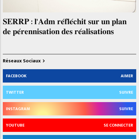
𝐒𝐄𝐑𝐑𝐏 : 𝐥'𝐀𝐝𝐦 𝐫𝐞́𝐟𝐥𝐞́𝐜𝐡𝐢𝐭 𝐬𝐮𝐫 𝐮𝐧 𝐩𝐥𝐚𝐧
𝐝𝐞 𝐩𝐞́𝐫𝐞𝐧𝐧𝐢𝐬𝐚𝐭𝐢𝐨𝐧 𝐝𝐞𝐬 𝐫𝐞́𝐚𝐥𝐢𝐬𝐚𝐭𝐢𝐨𝐧𝐬
Réseaux Sociaux
FACEBOOK
AIMER
TWITTER
SUIVRE
INSTAGRAM
SUIVRE
YOUTUBE
SE CONNECTER