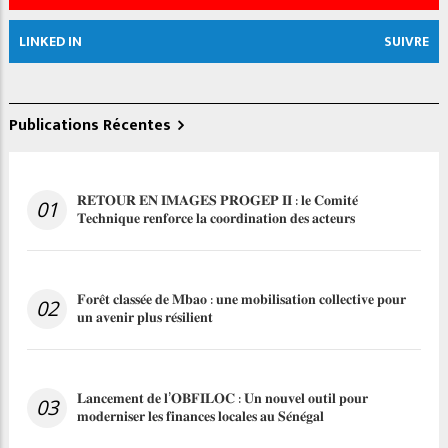
LINKED IN
SUIVRE
Publications Récentes
𝐑𝐄𝐓𝐎𝐔𝐑 𝐄𝐍 𝐈𝐌𝐀𝐆𝐄𝐒 𝐏𝐑𝐎𝐆𝐄𝐏 𝐈𝐈 : 𝐥𝐞 𝐂𝐨𝐦𝐢𝐭𝐞́
01
𝐓𝐞𝐜𝐡𝐧𝐢𝐪𝐮𝐞 𝐫𝐞𝐧𝐟𝐨𝐫𝐜𝐞 𝐥𝐚 𝐜𝐨𝐨𝐫𝐝𝐢𝐧𝐚𝐭𝐢𝐨𝐧 𝐝𝐞𝐬 𝐚𝐜𝐭𝐞𝐮𝐫𝐬
𝐅𝐨𝐫𝐞̂𝐭 𝐜𝐥𝐚𝐬𝐬𝐞́𝐞 𝐝𝐞 𝐌𝐛𝐚𝐨 : 𝐮𝐧𝐞 𝐦𝐨𝐛𝐢𝐥𝐢𝐬𝐚𝐭𝐢𝐨𝐧 𝐜𝐨𝐥𝐥𝐞𝐜𝐭𝐢𝐯𝐞 𝐩𝐨𝐮𝐫
02
𝐮𝐧 𝐚𝐯𝐞𝐧𝐢𝐫 𝐩𝐥𝐮𝐬 𝐫𝐞́𝐬𝐢𝐥𝐢𝐞𝐧𝐭
𝐋𝐚𝐧𝐜𝐞𝐦𝐞𝐧𝐭 𝐝𝐞 𝐥’𝐎𝐁𝐅𝐈𝐋𝐎𝐂 : 𝐔𝐧 𝐧𝐨𝐮𝐯𝐞𝐥 𝐨𝐮𝐭𝐢𝐥 𝐩𝐨𝐮𝐫
03
𝐦𝐨𝐝𝐞𝐫𝐧𝐢𝐬𝐞𝐫 𝐥𝐞𝐬 𝐟𝐢𝐧𝐚𝐧𝐜𝐞𝐬 𝐥𝐨𝐜𝐚𝐥𝐞𝐬 𝐚𝐮 𝐒𝐞́𝐧𝐞́𝐠𝐚𝐥