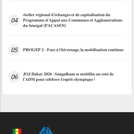
A𝐭𝐞𝐥𝐢𝐞𝐫 𝐫𝐞́𝐠𝐢𝐨𝐧𝐚𝐥 𝐝’𝐞́𝐜𝐡𝐚𝐧𝐠𝐞𝐬 𝐞𝐭 𝐝𝐞 𝐜𝐚𝐩𝐢𝐭𝐚𝐥𝐢𝐬𝐚𝐭𝐢𝐨𝐧 𝐝𝐮
04
𝐏𝐫𝐨𝐠𝐫𝐚𝐦𝐦𝐞 𝐝’𝐀𝐩𝐩𝐮𝐢 𝐚𝐮𝐱 𝐂𝐨𝐦𝐦𝐮𝐧𝐞𝐬 𝐞𝐭 𝐀𝐠𝐠𝐥𝐨𝐦𝐞́𝐫𝐚𝐭𝐢𝐨𝐧𝐬
𝐝𝐮 𝐒𝐞́𝐧𝐞́𝐠𝐚𝐥 (𝐏𝐀𝐂𝐀𝐒𝐄𝐍)
05
𝐏𝐑𝐎𝐆𝐄𝐏 𝟐 - 𝐅𝐚𝐜𝐞 𝐚̀ 𝐥'𝐡𝐢𝐯𝐞𝐫𝐧𝐚𝐠𝐞, 𝐥𝐚 𝐦𝐨𝐛𝐢𝐥𝐢𝐬𝐚𝐭𝐢𝐨𝐧 𝐜𝐨𝐧𝐭𝐢𝐧𝐮𝐞
𝐉𝐎𝐉 𝐃𝐚𝐤𝐚𝐫 𝟐𝟎𝟐𝟔 : 𝐒𝐚𝐧𝐠𝐚𝐥𝐤𝐚𝐦 𝐬𝐞 𝐦𝐨𝐛𝐢𝐥𝐢𝐬𝐞 𝐚𝐮 𝐜𝐨𝐭𝐞́ 𝐝𝐞
06
𝐥’𝐀𝐃𝐌 𝐩𝐨𝐮𝐫 𝐜𝐞́𝐥𝐞́𝐛𝐫𝐞𝐫 𝐥'𝐞𝐬𝐩𝐫𝐢𝐭 𝐨𝐥𝐲𝐦𝐩𝐢𝐪𝐮𝐞 !