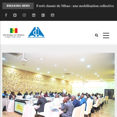
𝐅𝐨𝐫𝐞̂𝐭 𝐜𝐥𝐚𝐬𝐬𝐞́𝐞 𝐝𝐞 𝐌𝐛𝐚𝐨 : 𝐮𝐧𝐞 𝐦𝐨𝐛𝐢𝐥𝐢𝐬𝐚𝐭𝐢𝐨𝐧 𝐜𝐨𝐥𝐥𝐞𝐜𝐭𝐢𝐯𝐞
BREAKING NEWS
𝐩𝐨𝐮𝐫 𝐮𝐧 𝐚𝐯𝐞𝐧𝐢𝐫 𝐩𝐥𝐮𝐬 𝐫𝐞́𝐬𝐢𝐥𝐢𝐞𝐧𝐭
𝐋𝐚𝐧𝐜𝐞𝐦𝐞𝐧𝐭 𝐝𝐞 𝐥’𝐎𝐁𝐅𝐈𝐋𝐎𝐂 : 𝐔𝐧 𝐧𝐨𝐮𝐯𝐞𝐥 𝐨𝐮𝐭𝐢𝐥 𝐩𝐨𝐮𝐫
𝐦𝐨𝐝𝐞𝐫𝐧𝐢𝐬𝐞𝐫 𝐥𝐞𝐬 𝐟𝐢𝐧𝐚𝐧𝐜𝐞𝐬 𝐥𝐨𝐜𝐚𝐥𝐞𝐬 𝐚𝐮 𝐒𝐞́𝐧𝐞́𝐠𝐚𝐥
𝐏𝐑𝐎𝐆𝐄𝐏 𝟐 - 𝐅𝐚𝐜𝐞 𝐚̀ 𝐥'𝐡𝐢𝐯𝐞𝐫𝐧𝐚𝐠𝐞, 𝐥𝐚 𝐦𝐨𝐛𝐢𝐥𝐢𝐬𝐚𝐭𝐢𝐨𝐧
𝐜𝐨𝐧𝐭𝐢𝐧𝐮𝐞
𝐉𝐎𝐉 𝐃𝐚𝐤𝐚𝐫 𝟐𝟎𝟐𝟔 : 𝐒𝐚𝐧𝐠𝐚𝐥𝐤𝐚𝐦 𝐬𝐞 𝐦𝐨𝐛𝐢𝐥𝐢𝐬𝐞 𝐚𝐮 𝐜𝐨𝐭𝐞́
𝐝𝐞 𝐥’𝐀𝐃𝐌 𝐩𝐨𝐮𝐫 𝐜𝐞́𝐥𝐞́𝐛𝐫𝐞𝐫 𝐥'𝐞𝐬𝐩𝐫𝐢𝐭 𝐨𝐥𝐲𝐦𝐩𝐢𝐪𝐮𝐞 !
𝐑𝐄𝐓𝐎𝐔𝐑 𝐄𝐍 𝐈𝐌𝐀𝐆𝐄𝐒 𝐏𝐑𝐎𝐆𝐄𝐏 𝐈𝐈 : 𝐥𝐞 𝐂𝐨𝐦𝐢𝐭𝐞́
𝐓𝐞𝐜𝐡𝐧𝐢𝐪𝐮𝐞 𝐫𝐞𝐧𝐟𝐨𝐫𝐜𝐞 𝐥𝐚 𝐜𝐨𝐨𝐫𝐝𝐢𝐧𝐚𝐭𝐢𝐨𝐧 𝐝𝐞𝐬 𝐚𝐜𝐭𝐞𝐮𝐫𝐬