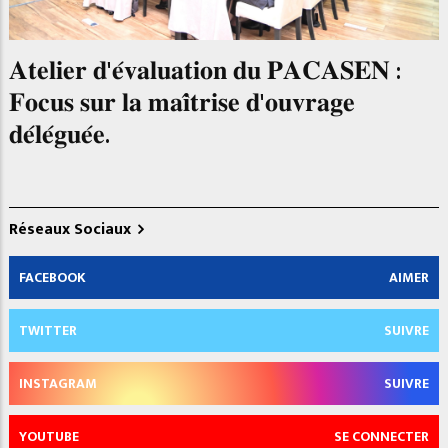
𝐀𝐭𝐞𝐥𝐢𝐞𝐫 𝐝'𝐞́𝐯𝐚𝐥𝐮𝐚𝐭𝐢𝐨𝐧 𝐝𝐮 𝐏𝐀𝐂𝐀𝐒𝐄𝐍 :
𝐅𝐨𝐜𝐮𝐬 𝐬𝐮𝐫 𝐥𝐚 𝐦𝐚𝐢̂𝐭𝐫𝐢𝐬𝐞 𝐝'𝐨𝐮𝐯𝐫𝐚𝐠𝐞
𝐝𝐞́𝐥𝐞́𝐠𝐮𝐞́𝐞.
Réseaux Sociaux
FACEBOOK
AIMER
TWITTER
SUIVRE
INSTAGRAM
SUIVRE
YOUTUBE
SE CONNECTER