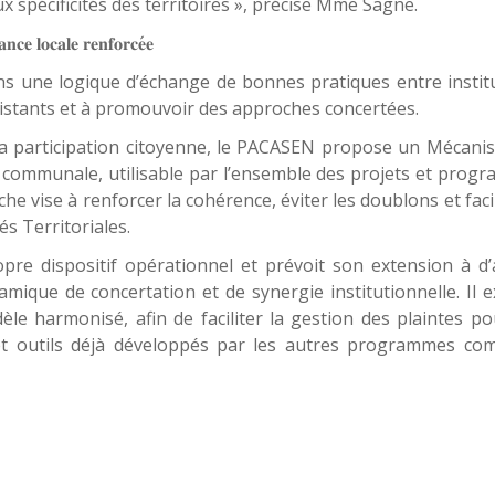
ux spécificités des territoires », précise Mme Sagne.
𝐚𝐧𝐜𝐞
𝐥𝐨𝐜𝐚𝐥𝐞
𝐫𝐞𝐧𝐟𝐨𝐫𝐜𝐞
𝐞
ans une logique d’échange de bonnes pratiques entre institu
existants et à promouvoir des approches concertées.
la participation citoyenne, le PACASEN propose un Mécani
le communale, utilisable par l’ensemble des projets et pro
che vise à renforcer la cohérence, éviter les doublons et facil
és Territoriales.
e dispositif opérationnel et prévoit son extension à d’
namique de concertation et de synergie institutionnelle. Il 
dèle harmonisé, afin de faciliter la gestion des plaintes p
 et outils déjà développés par les autres programmes co