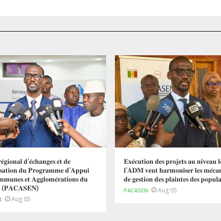
𝐞́𝐠𝐢𝐨𝐧𝐚𝐥 𝐝’𝐞́𝐜𝐡𝐚𝐧𝐠𝐞𝐬 𝐞𝐭 𝐝𝐞
𝐄𝐱𝐞́𝐜𝐮𝐭𝐢𝐨𝐧 𝐝𝐞𝐬 𝐩𝐫𝐨𝐣𝐞𝐭𝐬 𝐚𝐮 𝐧𝐢𝐯𝐞𝐚𝐮 𝐥
𝐢𝐬𝐚𝐭𝐢𝐨𝐧 𝐝𝐮 𝐏𝐫𝐨𝐠𝐫𝐚𝐦𝐦𝐞 𝐝’𝐀𝐩𝐩𝐮𝐢
𝐥’𝐀𝐃𝐌 𝐯𝐞𝐮𝐭 𝐡𝐚𝐫𝐦𝐨𝐧𝐢𝐬𝐞𝐫 𝐥𝐞𝐬 𝐦𝐞́𝐜𝐚
𝐦𝐮𝐧𝐞𝐬 𝐞𝐭 𝐀𝐠𝐠𝐥𝐨𝐦𝐞́𝐫𝐚𝐭𝐢𝐨𝐧𝐬 𝐝𝐮
𝐝𝐞 𝐠𝐞𝐬𝐭𝐢𝐨𝐧 𝐝𝐞𝐬 𝐩𝐥𝐚𝐢𝐧𝐭𝐞𝐬 𝐝𝐞𝐬 𝐩𝐨𝐩𝐮𝐥𝐚
𝐚𝐥 (𝐏𝐀𝐂𝐀𝐒𝐄𝐍)
Aug 05
PACASEN
Aug 05
N