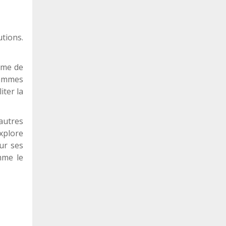
tions.
sme de
grammes
iter la
autres
explore
our ses
mme le