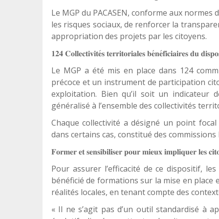
Le MGP du PACASEN, conforme aux normes de 
les risques sociaux, de renforcer la transpare
appropriation des projets par les citoyens.
𝟏𝟐𝟒
𝐂𝐨𝐥𝐥𝐞𝐜𝐭𝐢𝐯𝐢𝐭𝐞
𝐬
𝐭𝐞𝐫𝐫𝐢𝐭𝐨𝐫𝐢𝐚𝐥𝐞𝐬
𝐛𝐞
𝐧𝐞
𝐟𝐢𝐜𝐢𝐚𝐢𝐫𝐞𝐬
𝐝𝐮
𝐝𝐢𝐬𝐩𝐨𝐬
Le MGP a été mis en place dans 124 commune
précoce et un instrument de participation cit
exploitation. Bien qu’il soit un indicateur
généralisé à l’ensemble des collectivités territ
Chaque collectivité a désigné un point foca
dans certains cas, constitué des commissions l
𝐅𝐨𝐫𝐦𝐞𝐫
𝐞𝐭
𝐬𝐞𝐧𝐬𝐢𝐛𝐢𝐥𝐢𝐬𝐞𝐫
𝐩𝐨𝐮𝐫
𝐦𝐢𝐞𝐮𝐱
𝐢𝐦𝐩𝐥𝐢𝐪𝐮𝐞𝐫
𝐥𝐞𝐬
𝐜𝐢𝐭
Pour assurer l’efficacité de ce dispositif, 
bénéficié de formations sur la mise en place e
réalités locales, en tenant compte des conte
« Il ne s’agit pas d’un outil standardisé à