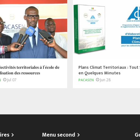
𝐜𝐭𝐢𝐯𝐢𝐭𝐞́𝐬 𝐭𝐞𝐫𝐫𝐢𝐭𝐨𝐫𝐢𝐚𝐥𝐞𝐬 𝐚̀ 𝐥’𝐞́𝐜𝐨𝐥𝐞 𝐝𝐞
Plans Climat Territoriaux : Tout
𝐢𝐬𝐚𝐭𝐢𝐨𝐧 𝐝𝐞𝐬 𝐫𝐞𝐬𝐬𝐨𝐮𝐫𝐜𝐞𝐬
en Quelques Minutes
Jul 07
Jun 28
N
PACASEN
ires
Menu second
G