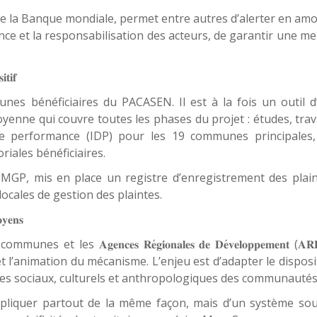
la Banque mondiale, permet entre autres d’alerter en amo
nce et la responsabilisation des acteurs, de garantir une me
𝐢𝐭𝐢𝐟
s bénéficiaires du PACASEN. Il est à la fois un outil d’
oyenne qui couvre toutes les phases du projet : études, tra
 de performance (IDP) pour les 19 communes principales, 
oriales bénéficiaires.
l MGP, mis en place un registre d’enregistrement des plain
ocales de gestion des plaintes.
𝐨𝐲𝐞𝐧𝐬
les communes et les
(
𝐀𝐠𝐞𝐧𝐜𝐞𝐬
𝐑𝐞
𝐠𝐢𝐨𝐧𝐚𝐥𝐞𝐬
𝐝𝐞
𝐃𝐞
𝐯𝐞𝐥𝐨𝐩𝐩𝐞𝐦𝐞𝐧𝐭
𝐀𝐑
t l’animation du mécanisme. L’enjeu est d’adapter le disposi
xtes sociaux, culturels et anthropologiques des communautés
 appliquer partout de la même façon, mais d’un système sou