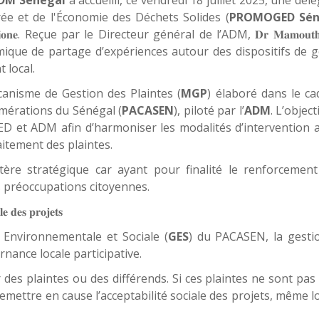
ée et de l'Économie des Déchets Solides (
PROMOGED Sén
. Reçue par le Directeur général de l’ADM,
𝐨𝐧𝐞
𝐃𝐫
𝐌𝐚𝐦𝐨𝐮𝐭
mique de partage d’expériences autour des dispositifs de g
 local.
anisme de Gestion des Plaintes (
MGP
) élaboré dans le ca
érations du Sénégal (
PACASEN
), piloté par l’
ADM
. L’object
 et ADM afin d’harmoniser les modalités d’intervention 
raitement des plaintes.
ère stratégique car ayant pour finalité le renforcement
 préoccupations citoyennes.
𝐥𝐞
𝐝𝐞𝐬
𝐩𝐫𝐨𝐣𝐞𝐭𝐬
 Environnementale et Sociale (
GES
) du PACASEN, la gesti
rnance locale participative.
es plaintes ou des différends. Si ces plaintes ne sont pas
emettre en cause l’acceptabilité sociale des projets, même 