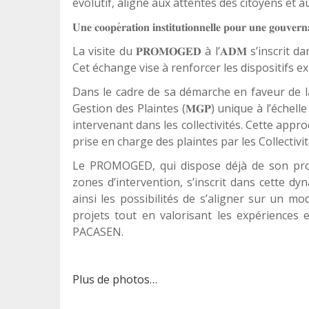
évolutif, aligné aux attentes des citoyens et a
𝐔𝐧𝐞
𝐜𝐨𝐨𝐩𝐞
𝐫𝐚𝐭𝐢𝐨𝐧
𝐢𝐧𝐬𝐭𝐢𝐭𝐮𝐭𝐢𝐨𝐧𝐧𝐞𝐥𝐥𝐞
𝐩𝐨𝐮𝐫
𝐮𝐧𝐞
𝐠𝐨𝐮𝐯𝐞𝐫𝐧
La visite du
à l’
s’inscrit d
𝐏𝐑𝐎𝐌𝐎𝐆𝐄𝐃
𝐀𝐃𝐌
Cet échange vise à renforcer les dispositifs 
Dans le cadre de sa démarche en faveur de 
Gestion des Plaintes (
) unique à l’échel
𝐌𝐆𝐏
intervenant dans les collectivités. Cette appro
prise en charge des plaintes par les Collectivit
Le PROMOGED, qui dispose déjà de son propr
zones d’intervention, s’inscrit dans cette dy
ainsi les possibilités de s’aligner sur un mo
projets tout en valorisant les expériences
PACASEN.
Plus de photos…