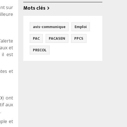
Mots clés
nt sur
illeure
avis-communique
Emploi
PAC
PACASEN
PPCS
alerte
vaux et
PRECOL
il est
tes et
) ont
𝐃
tif aux
.
ple et