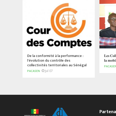
De la conformité à la performance :
𝐋𝐞𝐬 𝐂𝐨𝐥𝐥
l'évolution du contrôle des
𝐥𝐚 𝐦𝐨𝐛𝐢𝐥
collectivités territoriales au Sénégal
PACASE
Jul 07
PACASEN
Partena