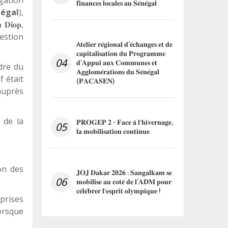
𝐟𝐢𝐧𝐚𝐧𝐜𝐞𝐬 𝐥𝐨𝐜𝐚𝐥𝐞𝐬 𝐚𝐮 𝐒𝐞́𝐧𝐞́𝐠𝐚𝐥
égal
),
,

𝐃𝐢𝐨𝐩
estion
A𝐭𝐞𝐥𝐢𝐞𝐫 𝐫𝐞́𝐠𝐢𝐨𝐧𝐚𝐥 𝐝’𝐞́𝐜𝐡𝐚𝐧𝐠𝐞𝐬 𝐞𝐭 𝐝𝐞
𝐜𝐚𝐩𝐢𝐭𝐚𝐥𝐢𝐬𝐚𝐭𝐢𝐨𝐧 𝐝𝐮 𝐏𝐫𝐨𝐠𝐫𝐚𝐦𝐦𝐞
04
𝐝’𝐀𝐩𝐩𝐮𝐢 𝐚𝐮𝐱 𝐂𝐨𝐦𝐦𝐮𝐧𝐞𝐬 𝐞𝐭
dre du
𝐀𝐠𝐠𝐥𝐨𝐦𝐞́𝐫𝐚𝐭𝐢𝐨𝐧𝐬 𝐝𝐮 𝐒𝐞́𝐧𝐞́𝐠𝐚𝐥
if était
(𝐏𝐀𝐂𝐀𝐒𝐄𝐍)
auprès
 de la
𝐏𝐑𝐎𝐆𝐄𝐏 𝟐 - 𝐅𝐚𝐜𝐞 𝐚̀ 𝐥'𝐡𝐢𝐯𝐞𝐫𝐧𝐚𝐠𝐞,
05
𝐥𝐚 𝐦𝐨𝐛𝐢𝐥𝐢𝐬𝐚𝐭𝐢𝐨𝐧 𝐜𝐨𝐧𝐭𝐢𝐧𝐮𝐞
on des
𝐉𝐎𝐉 𝐃𝐚𝐤𝐚𝐫 𝟐𝟎𝟐𝟔 : 𝐒𝐚𝐧𝐠𝐚𝐥𝐤𝐚𝐦 𝐬𝐞
06
𝐦𝐨𝐛𝐢𝐥𝐢𝐬𝐞 𝐚𝐮 𝐜𝐨𝐭𝐞́ 𝐝𝐞 𝐥’𝐀𝐃𝐌 𝐩𝐨𝐮𝐫
𝐜𝐞́𝐥𝐞́𝐛𝐫𝐞𝐫 𝐥'𝐞𝐬𝐩𝐫𝐢𝐭 𝐨𝐥𝐲𝐦𝐩𝐢𝐪𝐮𝐞 !
 prises
lorsque