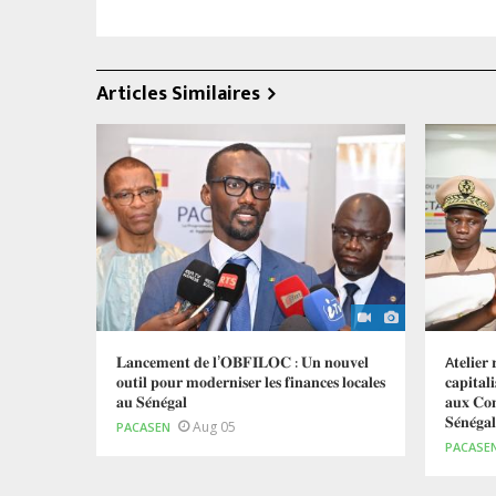
Articles Similaires
𝐋𝐚𝐧𝐜𝐞𝐦𝐞𝐧𝐭 𝐝𝐞 𝐥’𝐎𝐁𝐅𝐈𝐋𝐎𝐂 : 𝐔𝐧 𝐧𝐨𝐮𝐯𝐞𝐥
A𝐭𝐞𝐥𝐢𝐞𝐫 
𝐨𝐮𝐭𝐢𝐥 𝐩𝐨𝐮𝐫 𝐦𝐨𝐝𝐞𝐫𝐧𝐢𝐬𝐞𝐫 𝐥𝐞𝐬 𝐟𝐢𝐧𝐚𝐧𝐜𝐞𝐬 𝐥𝐨𝐜𝐚𝐥𝐞𝐬
𝐜𝐚𝐩𝐢𝐭𝐚
𝐚𝐮 𝐒𝐞́𝐧𝐞́𝐠𝐚𝐥
𝐚𝐮𝐱 𝐂𝐨
𝐒𝐞́𝐧𝐞́𝐠
Aug 05
PACASEN
PACASE