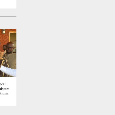
𝐜𝐚𝐥 :
𝐢𝐬𝐦𝐞𝐬
𝐭𝐢𝐨𝐧𝐬.