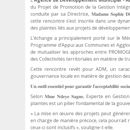
du Projet de Promotion de la Gestion Intégr
conduite par sa Directrice,
𝐌𝐚𝐝𝐚𝐦𝐞
𝐒𝐨𝐩𝐡𝐢𝐞
𝐃
cette rencontre s’est inscrite dans une dyna
des plaintes liés aux projets de développement
L’échange a principalement porté sur le Méc
Programme d’Appui aux Communes et Agglom
de mutualiser les approches entre PROMOGED
des Collectivités territoriales en matière de t
Cette rencontre revêt pour ADM, un caract
gouvernance locale en matière de gestion des
’
́
𝐔𝐧
𝐨𝐮𝐭𝐢𝐥
𝐞𝐬𝐬𝐞𝐧𝐭𝐢𝐞𝐥
𝐩𝐨𝐮𝐫
𝐠𝐚𝐫𝐚𝐧𝐭𝐢𝐫
𝐥
𝐚𝐜𝐜𝐞𝐩𝐭𝐚𝐛𝐢𝐥𝐢𝐭𝐞
𝐬𝐨𝐜𝐢𝐚
Selon
, Experte en Gestion
𝐌𝐦𝐞
𝐍𝐝𝐞𝐲𝐞
𝐒𝐚𝐠𝐧𝐞
plaintes est un pilier fondamental de la gouve
« La mise en œuvre des projets peut générer d
en charge de manière précoce, cela pourrait r
ceux-ci sont inclusifs », souligne-t-elle.