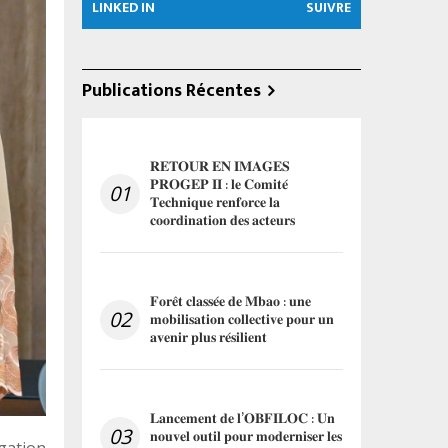
LINKED IN
SUIVRE
Publications Récentes
𝐑𝐄𝐓𝐎𝐔𝐑 𝐄𝐍 𝐈𝐌𝐀𝐆𝐄𝐒
𝐏𝐑𝐎𝐆𝐄𝐏 𝐈𝐈 : 𝐥𝐞 𝐂𝐨𝐦𝐢𝐭𝐞́
01
𝐓𝐞𝐜𝐡𝐧𝐢𝐪𝐮𝐞 𝐫𝐞𝐧𝐟𝐨𝐫𝐜𝐞 𝐥𝐚
𝐜𝐨𝐨𝐫𝐝𝐢𝐧𝐚𝐭𝐢𝐨𝐧 𝐝𝐞𝐬 𝐚𝐜𝐭𝐞𝐮𝐫𝐬
𝐅𝐨𝐫𝐞̂𝐭 𝐜𝐥𝐚𝐬𝐬𝐞́𝐞 𝐝𝐞 𝐌𝐛𝐚𝐨 : 𝐮𝐧𝐞
02
𝐦𝐨𝐛𝐢𝐥𝐢𝐬𝐚𝐭𝐢𝐨𝐧 𝐜𝐨𝐥𝐥𝐞𝐜𝐭𝐢𝐯𝐞 𝐩𝐨𝐮𝐫 𝐮𝐧
𝐚𝐯𝐞𝐧𝐢𝐫 𝐩𝐥𝐮𝐬 𝐫𝐞́𝐬𝐢𝐥𝐢𝐞𝐧𝐭
𝐋𝐚𝐧𝐜𝐞𝐦𝐞𝐧𝐭 𝐝𝐞 𝐥’𝐎𝐁𝐅𝐈𝐋𝐎𝐂 : 𝐔𝐧
03
𝐧𝐨𝐮𝐯𝐞𝐥 𝐨𝐮𝐭𝐢𝐥 𝐩𝐨𝐮𝐫 𝐦𝐨𝐝𝐞𝐫𝐧𝐢𝐬𝐞𝐫 𝐥𝐞𝐬
égation